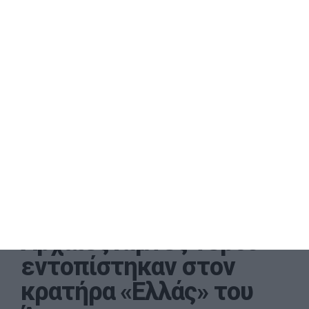
Αρχαίες λίμνες νερού
εντοπίστηκαν στον
κρατήρα «Ελλάς» του