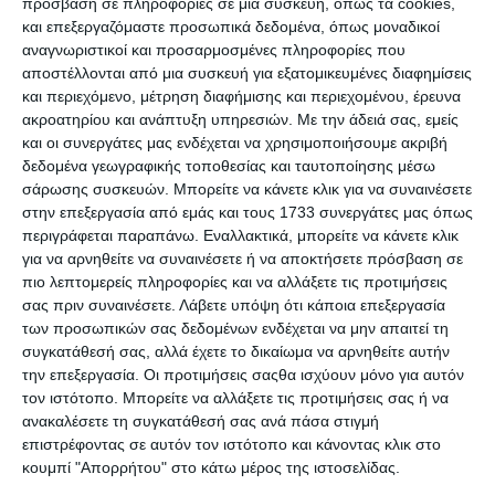
Premium Ιστοσελίδες WordPress για
πρόσβαση σε πληροφορίες σε μια συσκευή, όπως τα cookies,
Γυμναστήρια & Χώρους Fitness
και επεξεργαζόμαστε προσωπικά δεδομένα, όπως μοναδικοί
αναγνωριστικοί και προσαρμοσμένες πληροφορίες που
αποστέλλονται από μια συσκευή για εξατομικευμένες διαφημίσεις
και περιεχόμενο, μέτρηση διαφήμισης και περιεχομένου, έρευνα
ακροατηρίου και ανάπτυξη υπηρεσιών.
Με την άδειά σας, εμείς
και οι συνεργάτες μας ενδέχεται να χρησιμοποιήσουμε ακριβή
δεδομένα γεωγραφικής τοποθεσίας και ταυτοποίησης μέσω
σάρωσης συσκευών. Μπορείτε να κάνετε κλικ για να συναινέσετε
στην επεξεργασία από εμάς και τους 1733 συνεργάτες μας όπως
περιγράφεται παραπάνω. Εναλλακτικά, μπορείτε να κάνετε κλικ
για να αρνηθείτε να συναινέσετε ή να αποκτήσετε πρόσβαση σε
7 Απριλίου 2025
πιο λεπτομερείς πληροφορίες και να αλλάξετε τις προτιμήσεις
QUIZ: 7 Ερωτήσεις για
σας πριν συναινέσετε.
Λάβετε υπόψη ότι κάποια επεξεργασία
Προγραμματιστές
των προσωπικών σας δεδομένων ενδέχεται να μην απαιτεί τη
συγκατάθεσή σας, αλλά έχετε το δικαίωμα να αρνηθείτε αυτήν
την επεξεργασία. Οι προτιμήσεις σαςθα ισχύουν μόνο για αυτόν
τον ιστότοπο. Μπορείτε να αλλάξετε τις προτιμήσεις σας ή να
ανακαλέσετε τη συγκατάθεσή σας ανά πάσα στιγμή
επιστρέφοντας σε αυτόν τον ιστότοπο και κάνοντας κλικ στο
κουμπί "Απορρήτου" στο κάτω μέρος της ιστοσελίδας.