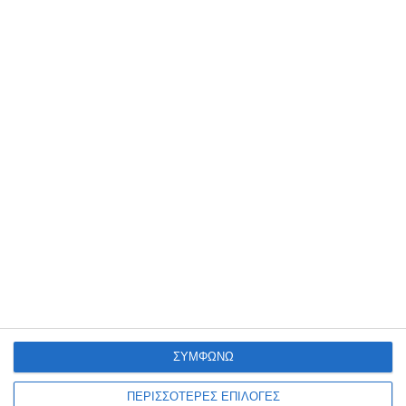
18 Μαρτίου 2025
Πότε χρειάζεται ανακατασκευή μια
ιστοσελίδα;
17 Μαρτίου 2025
Πώς να επιλέξετε το σωστό domain
name και hosting για το eShop σας
ΣΥΜΦΩΝΩ
ΠΕΡΙΣΣΟΤΕΡΕΣ ΕΠΙΛΟΓΕΣ