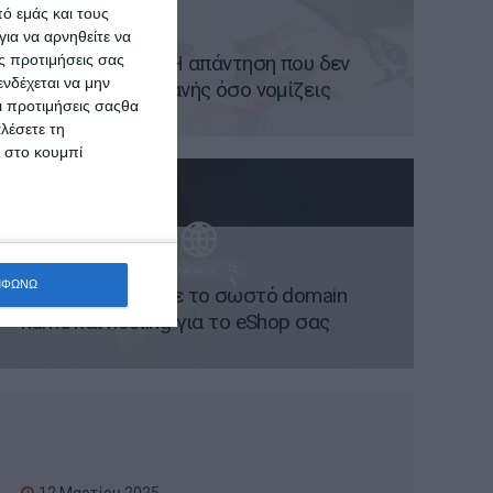
ό εμάς και τους
20 Μαρτίου 2025
ια να αρνηθείτε να
ς προτιμήσεις σας
App Vs Website; Η απάντηση που δεν
νδέχεται να μην
είναι τόσο προφανής όσο νομίζεις
Οι προτιμήσεις σαςθα
λέσετε τη
κ στο κουμπί
17 Μαρτίου 2025
ΜΦΩΝΩ
Πώς να επιλέξετε το σωστό domain
name και hosting για το eShop σας