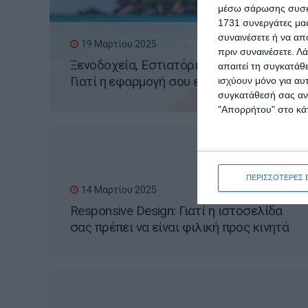
μέσω σάρωσης συσκευ
1731 συνεργάτες μας
συναινέσετε ή να απ
19 Μαρτίου 2025
πριν συναινέσετε.
Λά
Ξενοδοχεία, Εστιατόρια, Καταλύματα:
απαιτεί τη συγκατάθ
Γιατί η εφαρμογή σου είναι πιο
ισχύουν μόνο για αυ
συγκατάθεσή σας ανά
σημαντική από το site σου
"Απορρήτου" στο κάτ
ΠΕΡΙΣΣΟΤΕΡΕΣ 
14 Μαρτίου 2025
Responsive Design: Γιατί η ιστοσελίδα
σας πρέπει να είναι φιλική προς κινητά