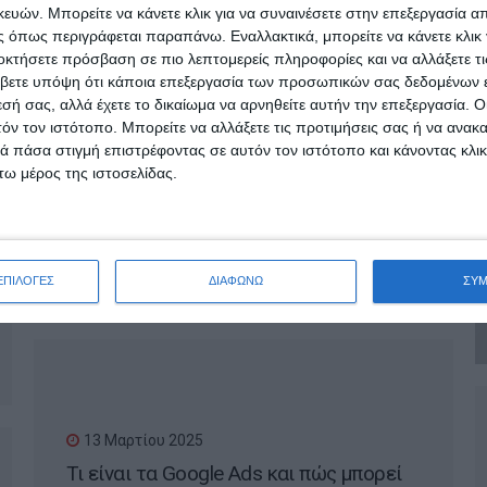
γίνει viral στο internet;
ών. Μπορείτε να κάνετε κλικ για να συναινέσετε στην επεξεργασία απ
 όπως περιγράφεται παραπάνω. Εναλλακτικά, μπορείτε να κάνετε κλικ γ
οκτήσετε πρόσβαση σε πιο λεπτομερείς πληροφορίες και να αλλάξετε τι
βετε υπόψη ότι κάποια επεξεργασία των προσωπικών σας δεδομένων ε
εσή σας, αλλά έχετε το δικαίωμα να αρνηθείτε αυτήν την επεξεργασία. 
τόν τον ιστότοπο. Μπορείτε να αλλάξετε τις προτιμήσεις σας ή να ανακα
 πάσα στιγμή επιστρέφοντας σε αυτόν τον ιστότοπο και κάνοντας κλι
ω μέρος της ιστοσελίδας.
18 Μαρτίου 2025
Πότε χρειάζεται ανακατασκευή μια
ιστοσελίδα;
ΕΠΙΛΟΓΕΣ
ΔΙΑΦΩΝΩ
ΣΥ
13 Μαρτίου 2025
Τι είναι τα Google Ads και πώς μπορεί