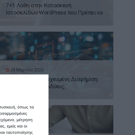
7+1 Λάθη στην Κατασκευή
Ιστοσελίδων WordPress που Πρέπει να
Αποφύγετε
24 Μαρτίου 2025
Boost Post vs Στοχευμένη Διαφήμιση:
Πληρώνεις ή Επενδύεις;
 συσκευή, όπως τα
προσαρμοσμένες
ιεχόμενο, μέτρηση
ς, εμείς και οι
και ταυτοποίησης