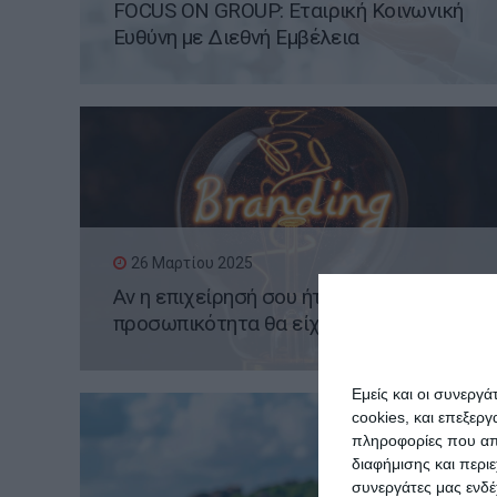
FOCUS ON GROUP: Εταιρική Κοινωνική
Ευθύνη με Διεθνή Εμβέλεια
26 Μαρτίου 2025
Αν η επιχείρησή σου ήταν άτομο, τι
προσωπικότητα θα είχε;
Εμείς και οι συνεργ
cookies, και επεξε
πληροφορίες που απο
διαφήμισης και περι
συνεργάτες μας ενδέ