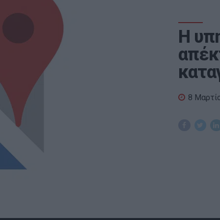
Η υπ
απέκ
κατα
8 Μαρτί