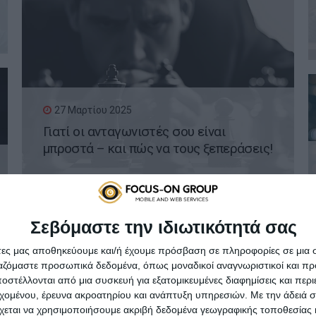
27 Μαρτίου 2025
Γιατί οι ανταγωνιστές σου είναι
μπροστά – και πώς να τους ξεπεράσεις!
Σεβόμαστε την ιδιωτικότητά σας
άτες μας αποθηκεύουμε και/ή έχουμε πρόσβαση σε πληροφορίες σε μια
ργαζόμαστε προσωπικά δεδομένα, όπως μοναδικοί αναγνωριστικοί και 
στέλλονται από μια συσκευή για εξατομικευμένες διαφημίσεις και περ
20 Μαρτίου 2025
εχομένου, έρευνα ακροατηρίου και ανάπτυξη υπηρεσιών.
Με την άδειά σα
Viral Marketing: Πώς μπορεί ένα post να
χεται να χρησιμοποιήσουμε ακριβή δεδομένα γεωγραφικής τοποθεσίας 