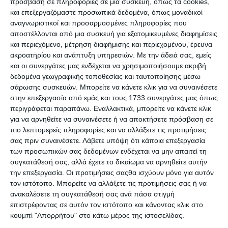
Premium Ιστοσελίδες WordPress για
πρόσβαση σε πληροφορίες σε μια συσκευή, όπως τα cookies,
Γυμναστήρια & Χώρους Fitness
και επεξεργαζόμαστε προσωπικά δεδομένα, όπως μοναδικοί
αναγνωριστικοί και προσαρμοσμένες πληροφορίες που
αποστέλλονται από μια συσκευή για εξατομικευμένες διαφημίσεις
και περιεχόμενο, μέτρηση διαφήμισης και περιεχομένου, έρευνα
ακροατηρίου και ανάπτυξη υπηρεσιών.
Με την άδειά σας, εμείς
και οι συνεργάτες μας ενδέχεται να χρησιμοποιήσουμε ακριβή
δεδομένα γεωγραφικής τοποθεσίας και ταυτοποίησης μέσω
σάρωσης συσκευών. Μπορείτε να κάνετε κλικ για να συναινέσετε
στην επεξεργασία από εμάς και τους 1733 συνεργάτες μας όπως
περιγράφεται παραπάνω. Εναλλακτικά, μπορείτε να κάνετε κλικ
για να αρνηθείτε να συναινέσετε ή να αποκτήσετε πρόσβαση σε
7 Απριλίου 2025
πιο λεπτομερείς πληροφορίες και να αλλάξετε τις προτιμήσεις
QUIZ: 7 Ερωτήσεις για
σας πριν συναινέσετε.
Λάβετε υπόψη ότι κάποια επεξεργασία
Προγραμματιστές
των προσωπικών σας δεδομένων ενδέχεται να μην απαιτεί τη
συγκατάθεσή σας, αλλά έχετε το δικαίωμα να αρνηθείτε αυτήν
την επεξεργασία. Οι προτιμήσεις σαςθα ισχύουν μόνο για αυτόν
τον ιστότοπο. Μπορείτε να αλλάξετε τις προτιμήσεις σας ή να
ανακαλέσετε τη συγκατάθεσή σας ανά πάσα στιγμή
επιστρέφοντας σε αυτόν τον ιστότοπο και κάνοντας κλικ στο
κουμπί "Απορρήτου" στο κάτω μέρος της ιστοσελίδας.