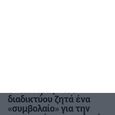
Ο «πατέρας» του
διαδικτύου ζητά ένα
«συμβολαίο» για την