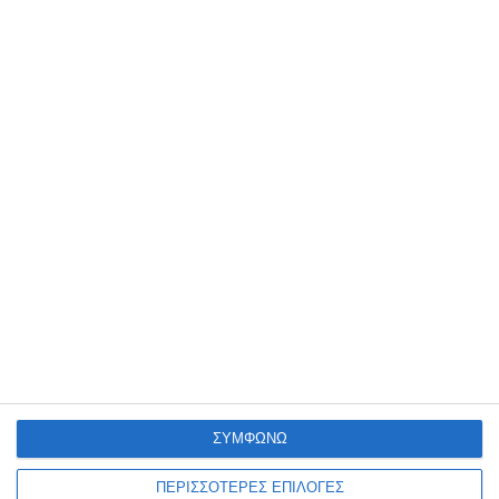
18 Μαρτίου 2025
Πότε χρειάζεται ανακατασκευή μια
ιστοσελίδα;
17 Μαρτίου 2025
Πώς να επιλέξετε το σωστό domain
name και hosting για το eShop σας
ΣΥΜΦΩΝΩ
ΠΕΡΙΣΣΟΤΕΡΕΣ ΕΠΙΛΟΓΕΣ