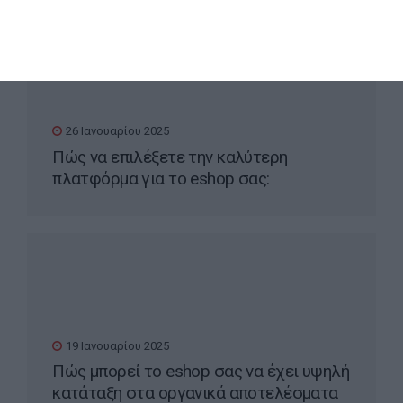
26 Ιανουαρίου 2025
Πώς να επιλέξετε την καλύτερη
πλατφόρμα για το eshop σας:
WooCommerce vs PrestaShop
19 Ιανουαρίου 2025
Πώς μπορεί το eshop σας να έχει υψηλή
κατάταξη στα οργανικά αποτελέσματα