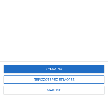
5 Μαρτίου 2025
Τα Must-Have Plugins για WordPress
4 Μαρτίου 2025
Τι κοινό έχουν οι πιο επιτυχημένες
εφαρμογές στον κόσμο;
ΣΥΜΦΩΝΩ
ΠΕΡΙΣΣΟΤΕΡΕΣ ΕΠΙΛΟΓΕΣ
ΔΙΑΦΩΝΩ
27 Φεβρουαρίου 2025
Είναι η επιχείρησή σου έτοιμη για το