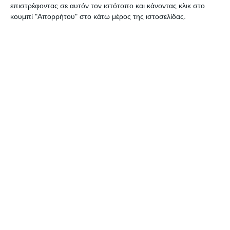
επιστρέφοντας σε αυτόν τον ιστότοπο και κάνοντας κλικ στο
κουμπί "Απορρήτου" στο κάτω μέρος της ιστοσελίδας.
2 Απριλίου 2025
Eshop με 300 € ; Όπως λέμε Ferrari με
10.000 € …