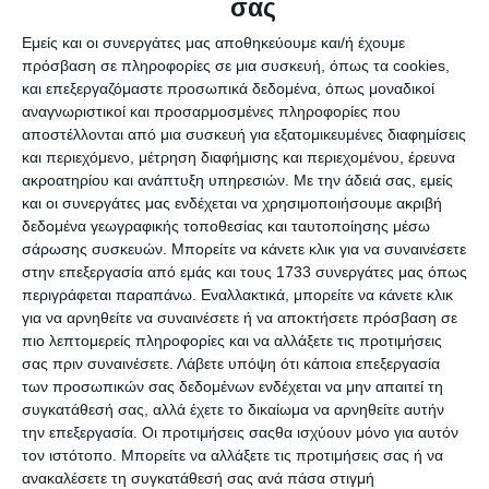
σας
Εμείς και οι συνεργάτες μας αποθηκεύουμε και/ή έχουμε
4 Απριλίου 2025
πρόσβαση σε πληροφορίες σε μια συσκευή, όπως τα cookies,
Τεχνική Υποστήριξη WordPress: Είσαι
και επεξεργαζόμαστε προσωπικά δεδομένα, όπως μοναδικοί
αναγνωριστικοί και προσαρμοσμένες πληροφορίες που
δυσαρεστημένος ;
αποστέλλονται από μια συσκευή για εξατομικευμένες διαφημίσεις
και περιεχόμενο, μέτρηση διαφήμισης και περιεχομένου, έρευνα
ακροατηρίου και ανάπτυξη υπηρεσιών.
Με την άδειά σας, εμείς
και οι συνεργάτες μας ενδέχεται να χρησιμοποιήσουμε ακριβή
δεδομένα γεωγραφικής τοποθεσίας και ταυτοποίησης μέσω
σάρωσης συσκευών. Μπορείτε να κάνετε κλικ για να συναινέσετε
στην επεξεργασία από εμάς και τους 1733 συνεργάτες μας όπως
περιγράφεται παραπάνω. Εναλλακτικά, μπορείτε να κάνετε κλικ
για να αρνηθείτε να συναινέσετε ή να αποκτήσετε πρόσβαση σε
3 Απριλίου 2025
πιο λεπτομερείς πληροφορίες και να αλλάξετε τις προτιμήσεις
Όταν Μπορείς, Κάνεις. Αν Δεν Μπορείς,
σας πριν συναινέσετε.
Λάβετε υπόψη ότι κάποια επεξεργασία
των προσωπικών σας δεδομένων ενδέχεται να μην απαιτεί τη
Διδάσκεις …
συγκατάθεσή σας, αλλά έχετε το δικαίωμα να αρνηθείτε αυτήν
την επεξεργασία. Οι προτιμήσεις σαςθα ισχύουν μόνο για αυτόν
τον ιστότοπο. Μπορείτε να αλλάξετε τις προτιμήσεις σας ή να
ανακαλέσετε τη συγκατάθεσή σας ανά πάσα στιγμή