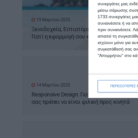
συνεργάτες μας ενδέ
μέσω σάρωσης συσκευ
1733 συνεργάτες μας
19 Μαρτίου 2025
συναινέσετε ή να απ
Ξενοδοχεία, Εστιατόρια, Καταλύματα:
πριν συναινέσετε.
Λά
Γιατί η εφαρμογή σου είναι πιο
απαιτεί τη συγκατάθ
ισχύουν μόνο για αυ
σημαντική από το site σου
συγκατάθεσή σας ανά
"Απορρήτου" στο κάτ
14 Μαρτίου 2025
ΠΕΡΙΣΣΟΤΕΡΕΣ 
Responsive Design: Γιατί η ιστοσελίδα
σας πρέπει να είναι φιλική προς κινητά