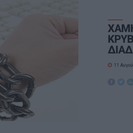
ΧΑΜ
ΚΡΥΒ
ΔΙΑΔ
11 Αυγο