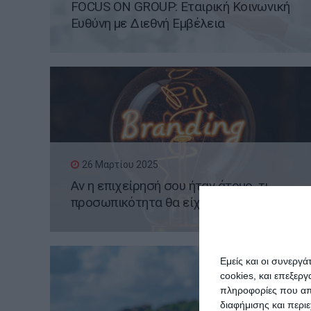
FOCUS ON GROUP: Εταιρική Κοινωνική
Ευθύνη με Διεθνή Εμβέλεια
26 Μαρτίου 2025
Αν η επιχείρησή σου ήταν άτομο, τι
προσωπικότητα θα είχε;
Εμείς και οι συνεργ
cookies, και επεξε
πληροφορίες που απο
διαφήμισης και περι