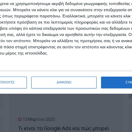
γίνει viral στο internet;
χεται να χρησιμοποιήσουμε ακριβή δεδομένα γεωγραφικής τοποθεσίας 
ών. Μπορείτε να κάνετε κλικ για να συναινέσετε στην επεξεργασία απ
 όπως περιγράφεται παραπάνω. Εναλλακτικά, μπορείτε να κάνετε κλικ γ
οκτήσετε πρόσβαση σε πιο λεπτομερείς πληροφορίες και να αλλάξετε τι
βετε υπόψη ότι κάποια επεξεργασία των προσωπικών σας δεδομένων ε
εσή σας, αλλά έχετε το δικαίωμα να αρνηθείτε αυτήν την επεξεργασία. 
τόν τον ιστότοπο. Μπορείτε να αλλάξετε τις προτιμήσεις σας ή να ανακα
 πάσα στιγμή επιστρέφοντας σε αυτόν τον ιστότοπο και κάνοντας κλι
ω μέρος της ιστοσελίδας.
18 Μαρτίου 2025
Πότε χρειάζεται ανακατασκευή μια
ιστοσελίδα;
ΕΠΙΛΟΓΕΣ
ΔΙΑΦΩΝΩ
ΣΥ
13 Μαρτίου 2025
Τι είναι τα Google Ads και πώς μπορεί