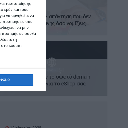
και ταυτοποίησης
20 Μαρτίου 2025
ό εμάς και τους
ια να αρνηθείτε να
App Vs Website; Η απάντηση που δεν
ς προτιμήσεις σας
είναι τόσο προφανής όσο νομίζεις
νδέχεται να μην
Οι προτιμήσεις σαςθα
λέσετε τη
κ στο κουμπί
17 Μαρτίου 2025
Πώς να επιλέξετε το σωστό domain
ΜΦΩΝΩ
name και hosting για το eShop σας