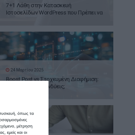
7+1 Λάθη στην Κατασκευή
Ιστοσελίδων WordPress που Πρέπει να
Αποφύγετε
24 Μαρτίου 2025
Boost Post vs Στοχευμένη Διαφήμιση:
Πληρώνεις ή Επενδύεις;
 συσκευή, όπως τα
προσαρμοσμένες
ιεχόμενο, μέτρηση
ς, εμείς και οι