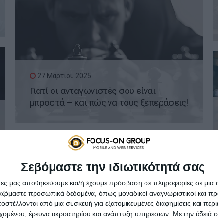
27 Μαρτίου 2025
Γιατί οι ανταγωνιστές σου είναι
μπροστά – και πώς να τους ξεπεράσεις!
Σεβόμαστε την ιδιωτικότητά σας
άτες μας αποθηκεύουμε και/ή έχουμε πρόσβαση σε πληροφορίες σε μια
ργαζόμαστε προσωπικά δεδομένα, όπως μοναδικοί αναγνωριστικοί και 
20 Μαρτίου 2025
στέλλονται από μια συσκευή για εξατομικευμένες διαφημίσεις και περ
Viral Marketing: Πώς μπορεί ένα post να
εχομένου, έρευνα ακροατηρίου και ανάπτυξη υπηρεσιών.
Με την άδειά σα