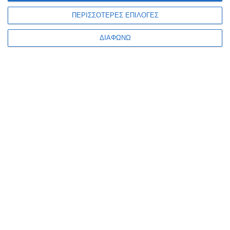
ΠΕΡΙΣΣΟΤΕΡΕΣ ΕΠΙΛΟΓΕΣ
5 Μαρτίου 2025
Τα Must-Have Plugins για WordPress
ΔΙΑΦΩΝΩ
4 Μαρτίου 2025
Τι κοινό έχουν οι πιο επιτυχημένες
εφαρμογές στον κόσμο;
27 Φεβρουαρίου 2025
Είναι η επιχείρησή σου έτοιμη για το