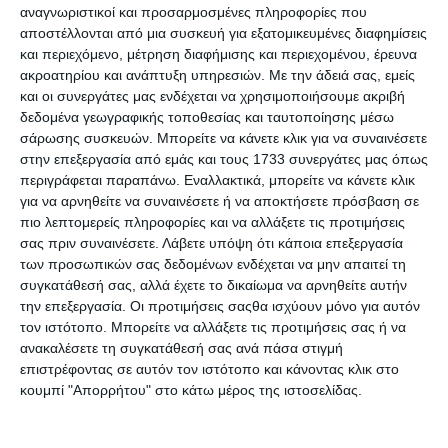
αναγνωριστικοί και προσαρμοσμένες πληροφορίες που
αποστέλλονται από μια συσκευή για εξατομικευμένες διαφημίσεις
και περιεχόμενο, μέτρηση διαφήμισης και περιεχομένου, έρευνα
4 Απριλίου 2025
ακροατηρίου και ανάπτυξη υπηρεσιών.
Με την άδειά σας, εμείς
Τεχνική Υποστήριξη WordPress: Είσαι
και οι συνεργάτες μας ενδέχεται να χρησιμοποιήσουμε ακριβή
δυσαρεστημένος ;
δεδομένα γεωγραφικής τοποθεσίας και ταυτοποίησης μέσω
σάρωσης συσκευών. Μπορείτε να κάνετε κλικ για να συναινέσετε
στην επεξεργασία από εμάς και τους 1733 συνεργάτες μας όπως
περιγράφεται παραπάνω. Εναλλακτικά, μπορείτε να κάνετε κλικ
για να αρνηθείτε να συναινέσετε ή να αποκτήσετε πρόσβαση σε
πιο λεπτομερείς πληροφορίες και να αλλάξετε τις προτιμήσεις
σας πριν συναινέσετε.
Λάβετε υπόψη ότι κάποια επεξεργασία
των προσωπικών σας δεδομένων ενδέχεται να μην απαιτεί τη
συγκατάθεσή σας, αλλά έχετε το δικαίωμα να αρνηθείτε αυτήν
την επεξεργασία. Οι προτιμήσεις σαςθα ισχύουν μόνο για αυτόν
3 Απριλίου 2025
τον ιστότοπο. Μπορείτε να αλλάξετε τις προτιμήσεις σας ή να
Όταν Μπορείς, Κάνεις. Αν Δεν Μπορείς,
ανακαλέσετε τη συγκατάθεσή σας ανά πάσα στιγμή
Διδάσκεις …
επιστρέφοντας σε αυτόν τον ιστότοπο και κάνοντας κλικ στο
κουμπί "Απορρήτου" στο κάτω μέρος της ιστοσελίδας.