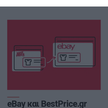
eBay και BestPrice.gr