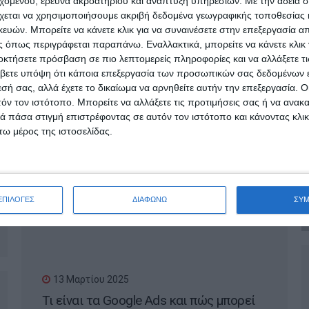
εχομένου, έρευνα ακροατηρίου και ανάπτυξη υπηρεσιών.
Με την άδειά σα
γίνει viral στο internet;
χεται να χρησιμοποιήσουμε ακριβή δεδομένα γεωγραφικής τοποθεσίας 
ών. Μπορείτε να κάνετε κλικ για να συναινέσετε στην επεξεργασία απ
 όπως περιγράφεται παραπάνω. Εναλλακτικά, μπορείτε να κάνετε κλικ γ
οκτήσετε πρόσβαση σε πιο λεπτομερείς πληροφορίες και να αλλάξετε τι
βετε υπόψη ότι κάποια επεξεργασία των προσωπικών σας δεδομένων ε
εσή σας, αλλά έχετε το δικαίωμα να αρνηθείτε αυτήν την επεξεργασία. 
τόν τον ιστότοπο. Μπορείτε να αλλάξετε τις προτιμήσεις σας ή να ανακα
 πάσα στιγμή επιστρέφοντας σε αυτόν τον ιστότοπο και κάνοντας κλι
ω μέρος της ιστοσελίδας.
18 Μαρτίου 2025
Πότε χρειάζεται ανακατασκευή μια
ιστοσελίδα;
ΕΠΙΛΟΓΕΣ
ΔΙΑΦΩΝΩ
ΣΥ
13 Μαρτίου 2025
Τι είναι τα Google Ads και πώς μπορεί