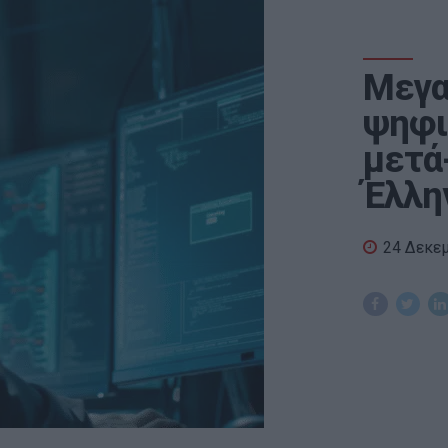
Μεγα
ψηφι
μετά
Έλλη
24 Δεκε