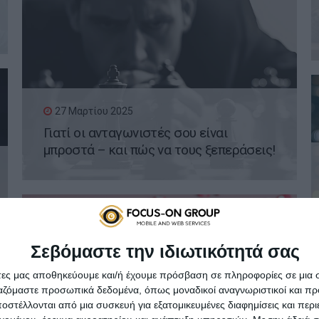
27 Μαρτίου 2025
Γιατί οι ανταγωνιστές σου είναι
μπροστά – και πώς να τους ξεπεράσεις!
Σεβόμαστε την ιδιωτικότητά σας
άτες μας αποθηκεύουμε και/ή έχουμε πρόσβαση σε πληροφορίες σε μια
20 Μαρτίου 2025
ργαζόμαστε προσωπικά δεδομένα, όπως μοναδικοί αναγνωριστικοί και 
Viral Marketing: Πώς μπορεί ένα post να
στέλλονται από μια συσκευή για εξατομικευμένες διαφημίσεις και περ