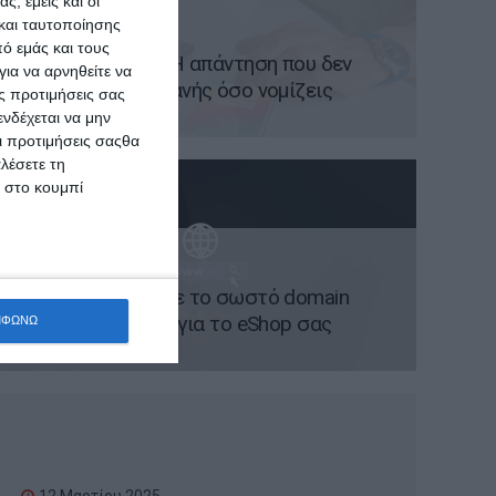
ς, εμείς και οι
και ταυτοποίησης
20 Μαρτίου 2025
ό εμάς και τους
App Vs Website; Η απάντηση που δεν
ια να αρνηθείτε να
είναι τόσο προφανής όσο νομίζεις
ς προτιμήσεις σας
νδέχεται να μην
Οι προτιμήσεις σαςθα
λέσετε τη
κ στο κουμπί
17 Μαρτίου 2025
Πώς να επιλέξετε το σωστό domain
name και hosting για το eShop σας
ΜΦΩΝΩ