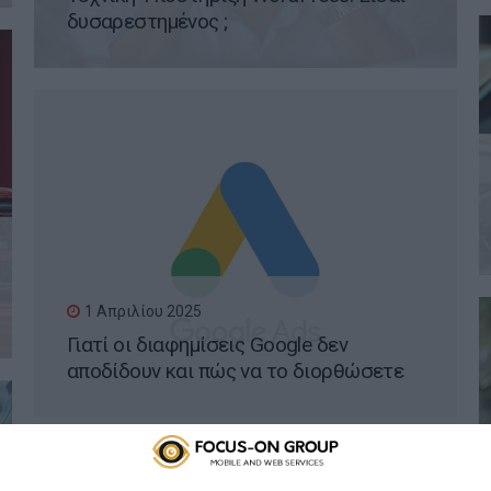
δυσαρεστημένος ;
1 Απριλίου 2025
Γιατί οι διαφημίσεις Google δεν
αποδίδουν και πώς να το διορθώσετε