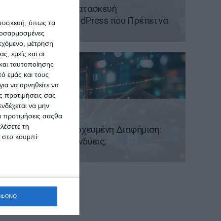
7+1 Λάθη στην Κατασκευή
Ιστοσελίδων WordPress που Πρέπει να
 συσκευή, όπως τα
Αποφύγετε
προσαρμοσμένες
ιεχόμενο, μέτρηση
ς, εμείς και οι
και ταυτοποίησης
ό εμάς και τους
ια να αρνηθείτε να
ς προτιμήσεις σας
νδέχεται να μην
24 Μαρτίου 2025
Οι προτιμήσεις σαςθα
λέσετε τη
Boost Post vs Στοχευμένη Διαφήμιση:
κ στο κουμπί
Πληρώνεις ή Επενδύεις;
ΜΦΩΝΩ