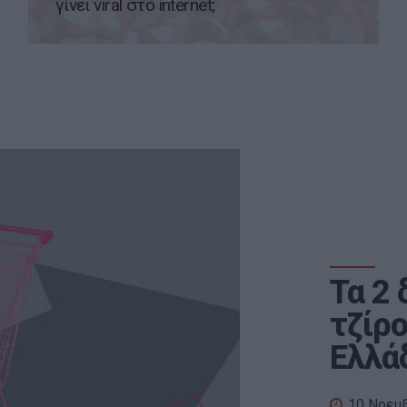
γίνει viral στο internet;
Τα 2 
τζίρ
Ελλά
10 Νοεμ