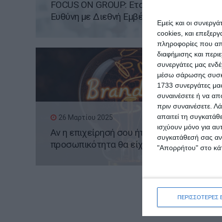
FOCUS ON GROUP: Εταιρική Κοινωνική
Ευθύνη με Διεθνή Εμβέλεια
Εμείς και οι συνεργ
cookies, και επεξε
πληροφορίες που απο
διαφήμισης και περι
συνεργάτες μας ενδέ
μέσω σάρωσης συσκευ
1733 συνεργάτες μας
συναινέσετε ή να απ
πριν συναινέσετε.
Λά
απαιτεί τη συγκατάθ
26 Μαρτίου 2025
ισχύουν μόνο για αυ
Αν η επιχείρησή σου ήταν άτομο, τι
συγκατάθεσή σας ανά
προσωπικότητα θα είχε;
"Απορρήτου" στο κάτ
ΠΕΡΙΣΣΟΤΕΡΕΣ 