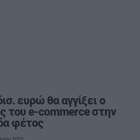
δισ. ευρώ θα αγγίξει ο
ος του e-commerce στην
δα φέτος
βρίου 2020