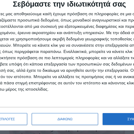
Σεβόμαστε την ιδιωτικότητά σας
άτες μας αποθηκεύουμε και/ή έχουμε πρόσβαση σε πληροφορίες σε μια
ργαζόμαστε προσωπικά δεδομένα, όπως μοναδικοί αναγνωριστικοί και 
στέλλονται από μια συσκευή για εξατομικευμένες διαφημίσεις και περ
εχομένου, έρευνα ακροατηρίου και ανάπτυξη υπηρεσιών.
Με την άδειά σα
χεται να χρησιμοποιήσουμε ακριβή δεδομένα γεωγραφικής τοποθεσίας 
ών. Μπορείτε να κάνετε κλικ για να συναινέσετε στην επεξεργασία απ
27 Μαρτίου 2025
 όπως περιγράφεται παραπάνω. Εναλλακτικά, μπορείτε να κάνετε κλικ γ
Γιατί οι ανταγωνιστές σου είναι
οκτήσετε πρόσβαση σε πιο λεπτομερείς πληροφορίες και να αλλάξετε τι
μπροστά – και πώς να τους ξεπεράσεις!
βετε υπόψη ότι κάποια επεξεργασία των προσωπικών σας δεδομένων ε
εσή σας, αλλά έχετε το δικαίωμα να αρνηθείτε αυτήν την επεξεργασία. 
τόν τον ιστότοπο. Μπορείτε να αλλάξετε τις προτιμήσεις σας ή να ανακα
 πάσα στιγμή επιστρέφοντας σε αυτόν τον ιστότοπο και κάνοντας κλι
ω μέρος της ιστοσελίδας.
20 Μαρτίου 2025
ΕΠΙΛΟΓΕΣ
ΔΙΑΦΩΝΩ
ΣΥ
Viral Marketing: Πώς μπορεί ένα post να