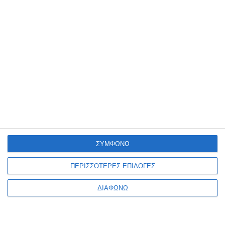
5 Μαρτίου 2025
Τα Must-Have Plugins για WordPress
4 Μαρτίου 2025
Τι κοινό έχουν οι πιο επιτυχημένες
εφαρμογές στον κόσμο;
ΣΥΜΦΩΝΩ
ΠΕΡΙΣΣΟΤΕΡΕΣ ΕΠΙΛΟΓΕΣ
ΔΙΑΦΩΝΩ
27 Φεβρουαρίου 2025
Είναι η επιχείρησή σου έτοιμη για το