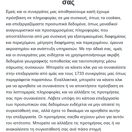
σας
Εμείς και οι συνεργάτες μας αποθηκεύουμε και/ή έχουμε
4 Απριλίου 2025
πρόσβαση σε πληροφορίες σε μια συσκευή, όπως τα cookies,
Τεχνική Υποστήριξη WordPress: Είσαι
και επεξεργαζόμαστε προσωπικά δεδομένα, όπως μοναδικοί
αναγνωριστικοί και προσαρμοσμένες πληροφορίες που
δυσαρεστημένος ;
αποστέλλονται από μια συσκευή για εξατομικευμένες διαφημίσεις
και περιεχόμενο, μέτρηση διαφήμισης και περιεχομένου, έρευνα
ακροατηρίου και ανάπτυξη υπηρεσιών.
Με την άδειά σας, εμείς
και οι συνεργάτες μας ενδέχεται να χρησιμοποιήσουμε ακριβή
δεδομένα γεωγραφικής τοποθεσίας και ταυτοποίησης μέσω
σάρωσης συσκευών. Μπορείτε να κάνετε κλικ για να συναινέσετε
στην επεξεργασία από εμάς και τους 1733 συνεργάτες μας όπως
περιγράφεται παραπάνω. Εναλλακτικά, μπορείτε να κάνετε κλικ
για να αρνηθείτε να συναινέσετε ή να αποκτήσετε πρόσβαση σε
3 Απριλίου 2025
πιο λεπτομερείς πληροφορίες και να αλλάξετε τις προτιμήσεις
Όταν Μπορείς, Κάνεις. Αν Δεν Μπορείς,
σας πριν συναινέσετε.
Λάβετε υπόψη ότι κάποια επεξεργασία
των προσωπικών σας δεδομένων ενδέχεται να μην απαιτεί τη
Διδάσκεις …
συγκατάθεσή σας, αλλά έχετε το δικαίωμα να αρνηθείτε αυτήν
την επεξεργασία. Οι προτιμήσεις σαςθα ισχύουν μόνο για αυτόν
τον ιστότοπο. Μπορείτε να αλλάξετε τις προτιμήσεις σας ή να
ανακαλέσετε τη συγκατάθεσή σας ανά πάσα στιγμή