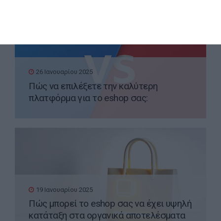
26 Ιανουαρίου 2025
Πώς να επιλέξετε την καλύτερη
πλατφόρμα για το eshop σας:
WooCommerce vs PrestaShop
19 Ιανουαρίου 2025
Πώς μπορεί το eshop σας να έχει υψηλή
κατάταξη στα οργανικά αποτελέσματα