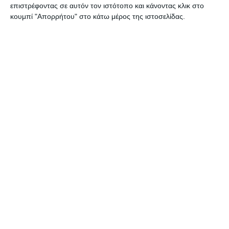
επιστρέφοντας σε αυτόν τον ιστότοπο και κάνοντας κλικ στο
κουμπί "Απορρήτου" στο κάτω μέρος της ιστοσελίδας.
2 Απριλίου 2025
Eshop με 300 € ; Όπως λέμε Ferrari με
10.000 € …