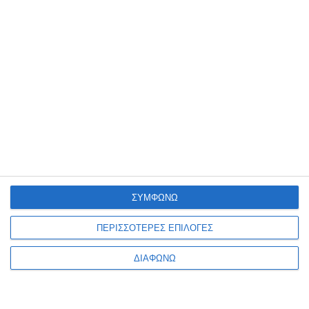
5 Μαρτίου 2025
Τα Must-Have Plugins για WordPress
4 Μαρτίου 2025
Τι κοινό έχουν οι πιο επιτυχημένες
εφαρμογές στον κόσμο;
ΣΥΜΦΩΝΩ
ΠΕΡΙΣΣΟΤΕΡΕΣ ΕΠΙΛΟΓΕΣ
ΔΙΑΦΩΝΩ
27 Φεβρουαρίου 2025
Είναι η επιχείρησή σου έτοιμη για το