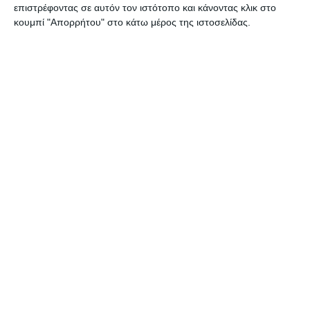
επιστρέφοντας σε αυτόν τον ιστότοπο και κάνοντας κλικ στο
κουμπί "Απορρήτου" στο κάτω μέρος της ιστοσελίδας.
2 Απριλίου 2025
Eshop με 300 € ; Όπως λέμε Ferrari με
10.000 € …