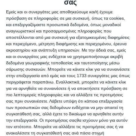
σας
Εμείς και οι συνεργάτες μας αποθηκεύουμε και/ή έχουμε
4 Απριλίου 2025
πρόσβαση σε πληροφορίες σε μια συσκευή, όπως τα cookies,
Τεχνική Υποστήριξη WordPress: Είσαι
και επεξεργαζόμαστε προσωπικά δεδομένα, όπως μοναδικοί
αναγνωριστικοί και προσαρμοσμένες πληροφορίες που
δυσαρεστημένος ;
αποστέλλονται από μια συσκευή για εξατομικευμένες διαφημίσεις
και περιεχόμενο, μέτρηση διαφήμισης και περιεχομένου, έρευνα
ακροατηρίου και ανάπτυξη υπηρεσιών.
Με την άδειά σας, εμείς
και οι συνεργάτες μας ενδέχεται να χρησιμοποιήσουμε ακριβή
δεδομένα γεωγραφικής τοποθεσίας και ταυτοποίησης μέσω
σάρωσης συσκευών. Μπορείτε να κάνετε κλικ για να συναινέσετε
στην επεξεργασία από εμάς και τους 1733 συνεργάτες μας όπως
περιγράφεται παραπάνω. Εναλλακτικά, μπορείτε να κάνετε κλικ
για να αρνηθείτε να συναινέσετε ή να αποκτήσετε πρόσβαση σε
3 Απριλίου 2025
πιο λεπτομερείς πληροφορίες και να αλλάξετε τις προτιμήσεις
Όταν Μπορείς, Κάνεις. Αν Δεν Μπορείς,
σας πριν συναινέσετε.
Λάβετε υπόψη ότι κάποια επεξεργασία
των προσωπικών σας δεδομένων ενδέχεται να μην απαιτεί τη
Διδάσκεις …
συγκατάθεσή σας, αλλά έχετε το δικαίωμα να αρνηθείτε αυτήν
την επεξεργασία. Οι προτιμήσεις σαςθα ισχύουν μόνο για αυτόν
τον ιστότοπο. Μπορείτε να αλλάξετε τις προτιμήσεις σας ή να
ανακαλέσετε τη συγκατάθεσή σας ανά πάσα στιγμή