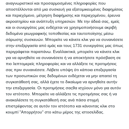
αναγνωριστικοί και προσαρμοσμένες πληροφορίες που
αποστέλλονται από μια συσκευή για εξατομικευμένες διαφημίσεις
και περιεχόμενο, μέτρηση διαφήμισης και περιεχομένου, έρευνα
4 Απριλίου 2025
ακροατηρίου και ανάπτυξη υπηρεσιών.
Με την άδειά σας, εμείς
Τεχνική Υποστήριξη WordPress: Είσαι
και οι συνεργάτες μας ενδέχεται να χρησιμοποιήσουμε ακριβή
δυσαρεστημένος ;
δεδομένα γεωγραφικής τοποθεσίας και ταυτοποίησης μέσω
σάρωσης συσκευών. Μπορείτε να κάνετε κλικ για να συναινέσετε
στην επεξεργασία από εμάς και τους 1731 συνεργάτες μας όπως
περιγράφεται παραπάνω. Εναλλακτικά, μπορείτε να κάνετε κλικ
για να αρνηθείτε να συναινέσετε ή να αποκτήσετε πρόσβαση σε
πιο λεπτομερείς πληροφορίες και να αλλάξετε τις προτιμήσεις
σας πριν συναινέσετε.
Λάβετε υπόψη ότι κάποια επεξεργασία
των προσωπικών σας δεδομένων ενδέχεται να μην απαιτεί τη
συγκατάθεσή σας, αλλά έχετε το δικαίωμα να αρνηθείτε αυτήν
την επεξεργασία. Οι προτιμήσεις σαςθα ισχύουν μόνο για αυτόν
3 Απριλίου 2025
τον ιστότοπο. Μπορείτε να αλλάξετε τις προτιμήσεις σας ή να
Όταν Μπορείς, Κάνεις. Αν Δεν Μπορείς,
ανακαλέσετε τη συγκατάθεσή σας ανά πάσα στιγμή
Διδάσκεις …
επιστρέφοντας σε αυτόν τον ιστότοπο και κάνοντας κλικ στο
κουμπί "Απορρήτου" στο κάτω μέρος της ιστοσελίδας.