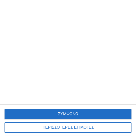
18 Μαρτίου 2025
Πότε χρειάζεται ανακατασκευή μια
ιστοσελίδα;
17 Μαρτίου 2025
Πώς να επιλέξετε το σωστό domain
name και hosting για το eShop σας
ΣΥΜΦΩΝΩ
ΠΕΡΙΣΣΟΤΕΡΕΣ ΕΠΙΛΟΓΕΣ