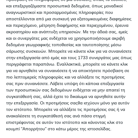
Premium Ιστοσελίδες WordPress για
και επεξεργαζόμαστε προσωπικά δεδομένα, όπως μοναδικοί
Γυμναστήρια & Χώρους Fitness
αναγνωριστικοί και προσαρμοσμένες πληροφορίες που
αποστέλλονται από μια συσκευή για εξατομικευμένες διαφημίσεις
και περιεχόμενο, μέτρηση διαφήμισης και περιεχομένου, έρευνα
ακροατηρίου και ανάπτυξη υπηρεσιών.
Με την άδειά σας, εμείς
και οι συνεργάτες μας ενδέχεται να χρησιμοποιήσουμε ακριβή
δεδομένα γεωγραφικής τοποθεσίας και ταυτοποίησης μέσω
σάρωσης συσκευών. Μπορείτε να κάνετε κλικ για να συναινέσετε
στην επεξεργασία από εμάς και τους 1733 συνεργάτες μας όπως
περιγράφεται παραπάνω. Εναλλακτικά, μπορείτε να κάνετε κλικ
για να αρνηθείτε να συναινέσετε ή να αποκτήσετε πρόσβαση σε
7 Απριλίου 2025
πιο λεπτομερείς πληροφορίες και να αλλάξετε τις προτιμήσεις
QUIZ: 7 Ερωτήσεις για
σας πριν συναινέσετε.
Λάβετε υπόψη ότι κάποια επεξεργασία
Προγραμματιστές
των προσωπικών σας δεδομένων ενδέχεται να μην απαιτεί τη
συγκατάθεσή σας, αλλά έχετε το δικαίωμα να αρνηθείτε αυτήν
την επεξεργασία. Οι προτιμήσεις σαςθα ισχύουν μόνο για αυτόν
τον ιστότοπο. Μπορείτε να αλλάξετε τις προτιμήσεις σας ή να
ανακαλέσετε τη συγκατάθεσή σας ανά πάσα στιγμή
επιστρέφοντας σε αυτόν τον ιστότοπο και κάνοντας κλικ στο
κουμπί "Απορρήτου" στο κάτω μέρος της ιστοσελίδας.