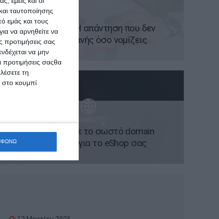
ς, εμείς και οι
και ταυτοποίησης
20 Μαρτίου 2025
ό εμάς και τους
App Vs Website; Η απάντηση που δεν
ια να αρνηθείτε να
είναι τόσο προφανής όσο νομίζεις
ς προτιμήσεις σας
νδέχεται να μην
Οι προτιμήσεις σαςθα
λέσετε τη
κ στο κουμπί
17 Μαρτίου 2025
Πώς να επιλέξετε το σωστό domain
name και hosting για το eShop σας
ΜΦΩΝΩ