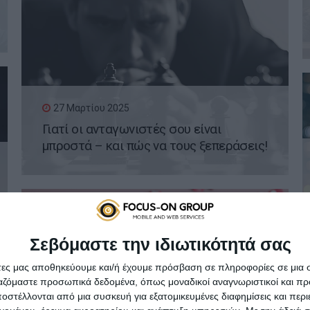
27 Μαρτίου 2025
Γιατί οι ανταγωνιστές σου είναι
μπροστά – και πώς να τους ξεπεράσεις!
Σεβόμαστε την ιδιωτικότητά σας
άτες μας αποθηκεύουμε και/ή έχουμε πρόσβαση σε πληροφορίες σε μια
20 Μαρτίου 2025
ργαζόμαστε προσωπικά δεδομένα, όπως μοναδικοί αναγνωριστικοί και 
Viral Marketing: Πώς μπορεί ένα post να
στέλλονται από μια συσκευή για εξατομικευμένες διαφημίσεις και περ