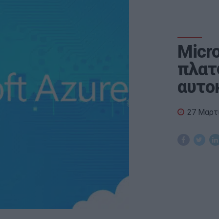
Micro
πλατ
αυτοκ
27 Μαρτ