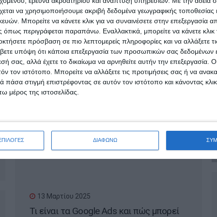
εχομένου, έρευνα ακροατηρίου και ανάπτυξη υπηρεσιών.
Με την άδειά σα
γίνει viral στο internet;
χεται να χρησιμοποιήσουμε ακριβή δεδομένα γεωγραφικής τοποθεσίας 
ών. Μπορείτε να κάνετε κλικ για να συναινέσετε στην επεξεργασία απ
 όπως περιγράφεται παραπάνω. Εναλλακτικά, μπορείτε να κάνετε κλικ γ
οκτήσετε πρόσβαση σε πιο λεπτομερείς πληροφορίες και να αλλάξετε τι
βετε υπόψη ότι κάποια επεξεργασία των προσωπικών σας δεδομένων ε
εσή σας, αλλά έχετε το δικαίωμα να αρνηθείτε αυτήν την επεξεργασία. 
τόν τον ιστότοπο. Μπορείτε να αλλάξετε τις προτιμήσεις σας ή να ανακα
 πάσα στιγμή επιστρέφοντας σε αυτόν τον ιστότοπο και κάνοντας κλι
ω μέρος της ιστοσελίδας.
18 Μαρτίου 2025
Πότε χρειάζεται ανακατασκευή μια
ιστοσελίδα;
ΕΠΙΛΟΓΕΣ
ΔΙΑΦΩΝΩ
ΣΥ
13 Μαρτίου 2025
Τι είναι τα Google Ads και πώς μπορεί