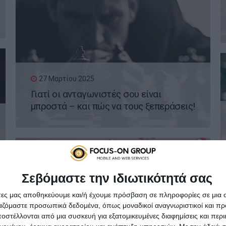
27 Μαρτίου 2025
Γιατί οι ανταγωνιστές σου είναι
μπροστά – και πώς να τους ξεπεράσεις!
Σεβόμαστε την ιδιωτικότητά σας
άτες μας αποθηκεύουμε και/ή έχουμε πρόσβαση σε πληροφορίες σε μια
20 Μαρτίου 2025
ργαζόμαστε προσωπικά δεδομένα, όπως μοναδικοί αναγνωριστικοί και 
Viral Marketing: Πώς μπορεί ένα post να
στέλλονται από μια συσκευή για εξατομικευμένες διαφημίσεις και περ