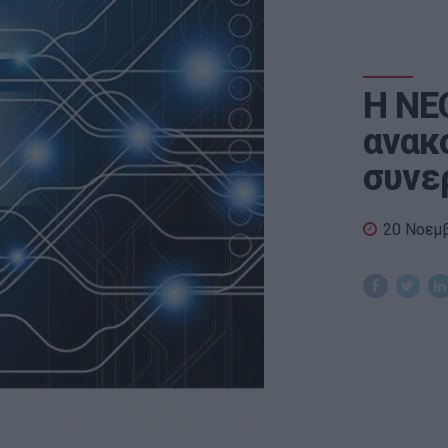
Η NE
ανακ
συνε
20 Νοεμ