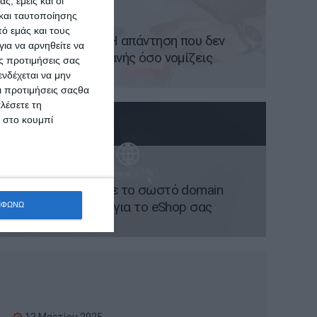
ς, εμείς και οι
και ταυτοποίησης
20 Μαρτίου 2025
ό εμάς και τους
App Vs Website; Η απάντηση που δεν
ια να αρνηθείτε να
είναι τόσο προφανής όσο νομίζεις
ς προτιμήσεις σας
νδέχεται να μην
Οι προτιμήσεις σαςθα
λέσετε τη
κ στο κουμπί
17 Μαρτίου 2025
Πώς να επιλέξετε το σωστό domain
name και hosting για το eShop σας
ΜΦΩΝΩ