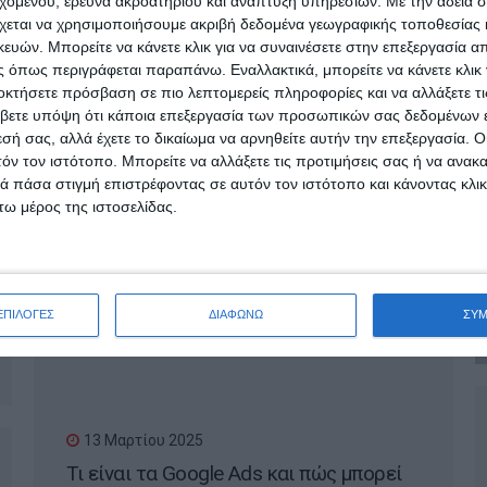
εχομένου, έρευνα ακροατηρίου και ανάπτυξη υπηρεσιών.
Με την άδειά σα
γίνει viral στο internet;
χεται να χρησιμοποιήσουμε ακριβή δεδομένα γεωγραφικής τοποθεσίας 
ών. Μπορείτε να κάνετε κλικ για να συναινέσετε στην επεξεργασία απ
 όπως περιγράφεται παραπάνω. Εναλλακτικά, μπορείτε να κάνετε κλικ γ
οκτήσετε πρόσβαση σε πιο λεπτομερείς πληροφορίες και να αλλάξετε τι
βετε υπόψη ότι κάποια επεξεργασία των προσωπικών σας δεδομένων ε
εσή σας, αλλά έχετε το δικαίωμα να αρνηθείτε αυτήν την επεξεργασία. 
τόν τον ιστότοπο. Μπορείτε να αλλάξετε τις προτιμήσεις σας ή να ανακα
 πάσα στιγμή επιστρέφοντας σε αυτόν τον ιστότοπο και κάνοντας κλι
ω μέρος της ιστοσελίδας.
18 Μαρτίου 2025
Πότε χρειάζεται ανακατασκευή μια
ιστοσελίδα;
ΕΠΙΛΟΓΕΣ
ΔΙΑΦΩΝΩ
ΣΥ
13 Μαρτίου 2025
Τι είναι τα Google Ads και πώς μπορεί