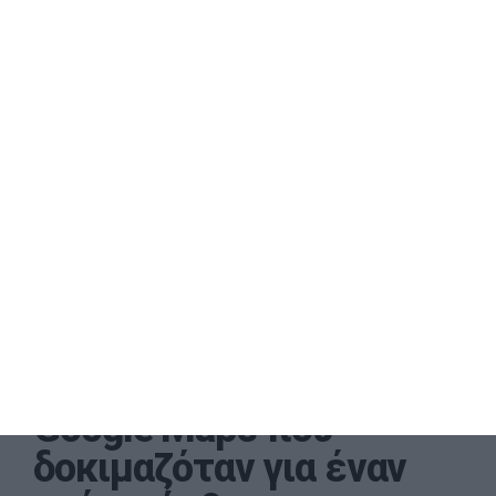
Μια λειτουργία των
Google Maps που
δοκιμαζόταν για έναν