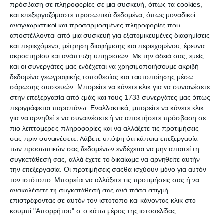
Premium Ιστοσελίδες WordPress για
πρόσβαση σε πληροφορίες σε μια συσκευή, όπως τα cookies,
Γυμναστήρια & Χώρους Fitness
και επεξεργαζόμαστε προσωπικά δεδομένα, όπως μοναδικοί
αναγνωριστικοί και προσαρμοσμένες πληροφορίες που
αποστέλλονται από μια συσκευή για εξατομικευμένες διαφημίσεις
και περιεχόμενο, μέτρηση διαφήμισης και περιεχομένου, έρευνα
ακροατηρίου και ανάπτυξη υπηρεσιών.
Με την άδειά σας, εμείς
και οι συνεργάτες μας ενδέχεται να χρησιμοποιήσουμε ακριβή
δεδομένα γεωγραφικής τοποθεσίας και ταυτοποίησης μέσω
σάρωσης συσκευών. Μπορείτε να κάνετε κλικ για να συναινέσετε
στην επεξεργασία από εμάς και τους 1733 συνεργάτες μας όπως
περιγράφεται παραπάνω. Εναλλακτικά, μπορείτε να κάνετε κλικ
για να αρνηθείτε να συναινέσετε ή να αποκτήσετε πρόσβαση σε
7 Απριλίου 2025
πιο λεπτομερείς πληροφορίες και να αλλάξετε τις προτιμήσεις
QUIZ: 7 Ερωτήσεις για
σας πριν συναινέσετε.
Λάβετε υπόψη ότι κάποια επεξεργασία
Προγραμματιστές
των προσωπικών σας δεδομένων ενδέχεται να μην απαιτεί τη
συγκατάθεσή σας, αλλά έχετε το δικαίωμα να αρνηθείτε αυτήν
την επεξεργασία. Οι προτιμήσεις σαςθα ισχύουν μόνο για αυτόν
τον ιστότοπο. Μπορείτε να αλλάξετε τις προτιμήσεις σας ή να
ανακαλέσετε τη συγκατάθεσή σας ανά πάσα στιγμή
επιστρέφοντας σε αυτόν τον ιστότοπο και κάνοντας κλικ στο
κουμπί "Απορρήτου" στο κάτω μέρος της ιστοσελίδας.