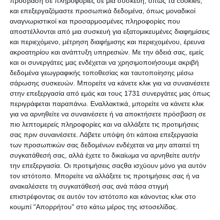
Premium Ιστοσελίδες WordPress για
πρόσβαση σε πληροφορίες σε μια συσκευή, όπως τα cookies,
και επεξεργαζόμαστε προσωπικά δεδομένα, όπως μοναδικοί
Γυμναστήρια & Χώρους Fitness
αναγνωριστικοί και προσαρμοσμένες πληροφορίες που
αποστέλλονται από μια συσκευή για εξατομικευμένες διαφημίσεις
και περιεχόμενο, μέτρηση διαφήμισης και περιεχομένου, έρευνα
ακροατηρίου και ανάπτυξη υπηρεσιών.
Με την άδειά σας, εμείς
και οι συνεργάτες μας ενδέχεται να χρησιμοποιήσουμε ακριβή
δεδομένα γεωγραφικής τοποθεσίας και ταυτοποίησης μέσω
σάρωσης συσκευών. Μπορείτε να κάνετε κλικ για να συναινέσετε
στην επεξεργασία από εμάς και τους 1731 συνεργάτες μας όπως
περιγράφεται παραπάνω. Εναλλακτικά, μπορείτε να κάνετε κλικ
για να αρνηθείτε να συναινέσετε ή να αποκτήσετε πρόσβαση σε
7 Απριλίου 2025
πιο λεπτομερείς πληροφορίες και να αλλάξετε τις προτιμήσεις
QUIZ: 7 Ερωτήσεις για
σας πριν συναινέσετε.
Λάβετε υπόψη ότι κάποια επεξεργασία
Προγραμματιστές
των προσωπικών σας δεδομένων ενδέχεται να μην απαιτεί τη
συγκατάθεσή σας, αλλά έχετε το δικαίωμα να αρνηθείτε αυτήν
την επεξεργασία. Οι προτιμήσεις σαςθα ισχύουν μόνο για αυτόν
τον ιστότοπο. Μπορείτε να αλλάξετε τις προτιμήσεις σας ή να
ανακαλέσετε τη συγκατάθεσή σας ανά πάσα στιγμή
επιστρέφοντας σε αυτόν τον ιστότοπο και κάνοντας κλικ στο
κουμπί "Απορρήτου" στο κάτω μέρος της ιστοσελίδας.