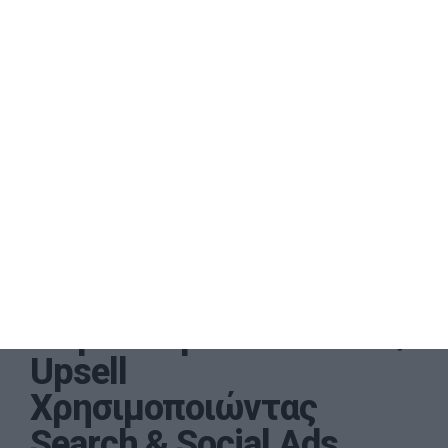
8 Τρόποι για Cross-Sell /
Upsell
Χρησιμοποιώντας
Search & Social Ads