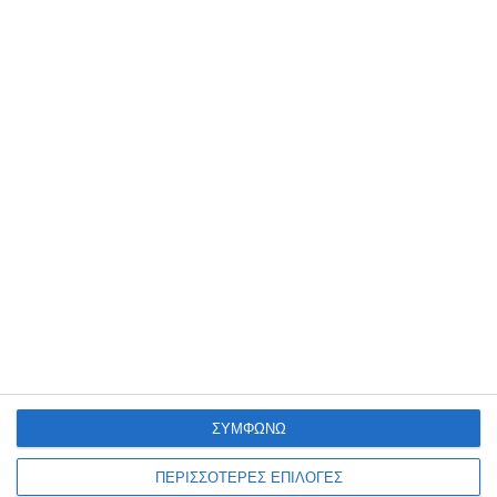
18 Μαρτίου 2025
Πότε χρειάζεται ανακατασκευή μια
ιστοσελίδα;
17 Μαρτίου 2025
Πώς να επιλέξετε το σωστό domain
name και hosting για το eShop σας
ΣΥΜΦΩΝΩ
ΠΕΡΙΣΣΟΤΕΡΕΣ ΕΠΙΛΟΓΕΣ