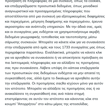
Premium Ιστοσελίδες WordPress για
πρόσβαση σε πληροφορίες σε μια συσκευή, όπως τα cookies,
Γυμναστήρια & Χώρους Fitness
και επεξεργαζόμαστε προσωπικά δεδομένα, όπως μοναδικοί
αναγνωριστικοί και προσαρμοσμένες πληροφορίες που
αποστέλλονται από μια συσκευή για εξατομικευμένες διαφημίσεις
και περιεχόμενο, μέτρηση διαφήμισης και περιεχομένου, έρευνα
ακροατηρίου και ανάπτυξη υπηρεσιών.
Με την άδειά σας, εμείς
και οι συνεργάτες μας ενδέχεται να χρησιμοποιήσουμε ακριβή
δεδομένα γεωγραφικής τοποθεσίας και ταυτοποίησης μέσω
σάρωσης συσκευών. Μπορείτε να κάνετε κλικ για να συναινέσετε
στην επεξεργασία από εμάς και τους 1733 συνεργάτες μας όπως
περιγράφεται παραπάνω. Εναλλακτικά, μπορείτε να κάνετε κλικ
για να αρνηθείτε να συναινέσετε ή να αποκτήσετε πρόσβαση σε
7 Απριλίου 2025
πιο λεπτομερείς πληροφορίες και να αλλάξετε τις προτιμήσεις
QUIZ: 7 Ερωτήσεις για
σας πριν συναινέσετε.
Λάβετε υπόψη ότι κάποια επεξεργασία
Προγραμματιστές
των προσωπικών σας δεδομένων ενδέχεται να μην απαιτεί τη
συγκατάθεσή σας, αλλά έχετε το δικαίωμα να αρνηθείτε αυτήν
την επεξεργασία. Οι προτιμήσεις σαςθα ισχύουν μόνο για αυτόν
τον ιστότοπο. Μπορείτε να αλλάξετε τις προτιμήσεις σας ή να
ανακαλέσετε τη συγκατάθεσή σας ανά πάσα στιγμή
επιστρέφοντας σε αυτόν τον ιστότοπο και κάνοντας κλικ στο
κουμπί "Απορρήτου" στο κάτω μέρος της ιστοσελίδας.