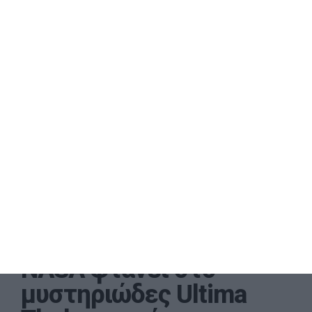
Το New Horizons της
NASA φτάνει στο
μυστηριώδες Ultima