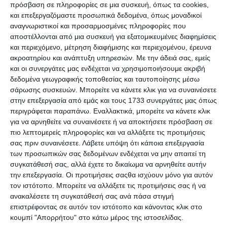
Premium Ιστοσελίδες WordPress για
πρόσβαση σε πληροφορίες σε μια συσκευή, όπως τα cookies,
Γυμναστήρια & Χώρους Fitness
και επεξεργαζόμαστε προσωπικά δεδομένα, όπως μοναδικοί
αναγνωριστικοί και προσαρμοσμένες πληροφορίες που
αποστέλλονται από μια συσκευή για εξατομικευμένες διαφημίσεις
και περιεχόμενο, μέτρηση διαφήμισης και περιεχομένου, έρευνα
ακροατηρίου και ανάπτυξη υπηρεσιών.
Με την άδειά σας, εμείς
και οι συνεργάτες μας ενδέχεται να χρησιμοποιήσουμε ακριβή
δεδομένα γεωγραφικής τοποθεσίας και ταυτοποίησης μέσω
σάρωσης συσκευών. Μπορείτε να κάνετε κλικ για να συναινέσετε
στην επεξεργασία από εμάς και τους 1733 συνεργάτες μας όπως
περιγράφεται παραπάνω. Εναλλακτικά, μπορείτε να κάνετε κλικ
για να αρνηθείτε να συναινέσετε ή να αποκτήσετε πρόσβαση σε
7 Απριλίου 2025
πιο λεπτομερείς πληροφορίες και να αλλάξετε τις προτιμήσεις
QUIZ: 7 Ερωτήσεις για
σας πριν συναινέσετε.
Λάβετε υπόψη ότι κάποια επεξεργασία
Προγραμματιστές
των προσωπικών σας δεδομένων ενδέχεται να μην απαιτεί τη
συγκατάθεσή σας, αλλά έχετε το δικαίωμα να αρνηθείτε αυτήν
την επεξεργασία. Οι προτιμήσεις σαςθα ισχύουν μόνο για αυτόν
τον ιστότοπο. Μπορείτε να αλλάξετε τις προτιμήσεις σας ή να
ανακαλέσετε τη συγκατάθεσή σας ανά πάσα στιγμή
επιστρέφοντας σε αυτόν τον ιστότοπο και κάνοντας κλικ στο
κουμπί "Απορρήτου" στο κάτω μέρος της ιστοσελίδας.