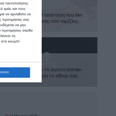
και ταυτοποίησης
20 Μαρτίου 2025
ό εμάς και τους
ια να αρνηθείτε να
App Vs Website; Η απάντηση που δεν
ς προτιμήσεις σας
είναι τόσο προφανής όσο νομίζεις
νδέχεται να μην
Οι προτιμήσεις σαςθα
λέσετε τη
κ στο κουμπί
17 Μαρτίου 2025
Πώς να επιλέξετε το σωστό domain
ΜΦΩΝΩ
name και hosting για το eShop σας