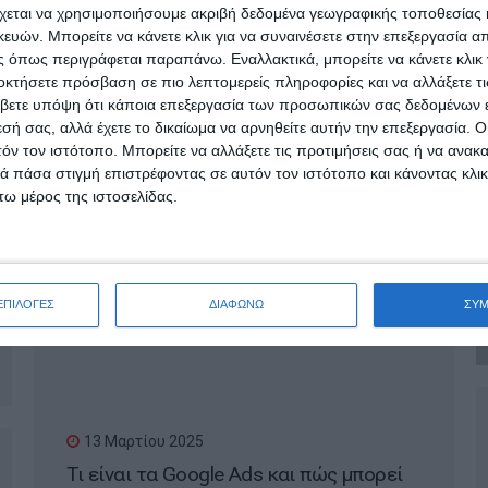
γίνει viral στο internet;
χεται να χρησιμοποιήσουμε ακριβή δεδομένα γεωγραφικής τοποθεσίας 
ών. Μπορείτε να κάνετε κλικ για να συναινέσετε στην επεξεργασία απ
 όπως περιγράφεται παραπάνω. Εναλλακτικά, μπορείτε να κάνετε κλικ γ
οκτήσετε πρόσβαση σε πιο λεπτομερείς πληροφορίες και να αλλάξετε τι
βετε υπόψη ότι κάποια επεξεργασία των προσωπικών σας δεδομένων ε
εσή σας, αλλά έχετε το δικαίωμα να αρνηθείτε αυτήν την επεξεργασία. 
τόν τον ιστότοπο. Μπορείτε να αλλάξετε τις προτιμήσεις σας ή να ανακα
 πάσα στιγμή επιστρέφοντας σε αυτόν τον ιστότοπο και κάνοντας κλι
ω μέρος της ιστοσελίδας.
18 Μαρτίου 2025
Πότε χρειάζεται ανακατασκευή μια
ιστοσελίδα;
ΕΠΙΛΟΓΕΣ
ΔΙΑΦΩΝΩ
ΣΥ
13 Μαρτίου 2025
Τι είναι τα Google Ads και πώς μπορεί