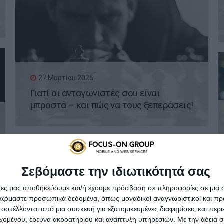
27 Μαρτίου 2025
Γιατί οι ανταγωνιστές σου είναι
μπροστά – και πώς να τους ξεπεράσεις!
Σεβόμαστε την ιδιωτικότητά σας
άτες μας αποθηκεύουμε και/ή έχουμε πρόσβαση σε πληροφορίες σε μια
ργαζόμαστε προσωπικά δεδομένα, όπως μοναδικοί αναγνωριστικοί και 
20 Μαρτίου 2025
στέλλονται από μια συσκευή για εξατομικευμένες διαφημίσεις και περ
Viral Marketing: Πώς μπορεί ένα post να
εχομένου, έρευνα ακροατηρίου και ανάπτυξη υπηρεσιών.
Με την άδειά σα