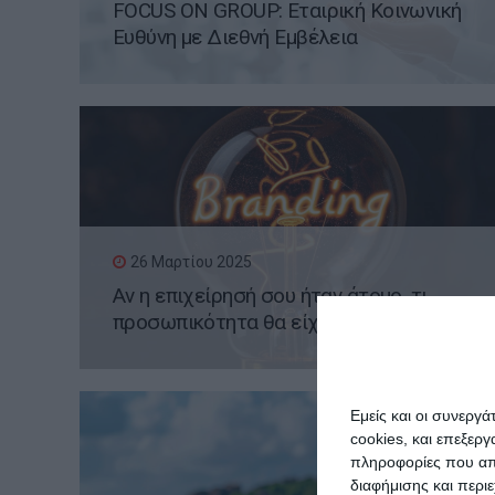
FOCUS ON GROUP: Εταιρική Κοινωνική
Ευθύνη με Διεθνή Εμβέλεια
26 Μαρτίου 2025
Αν η επιχείρησή σου ήταν άτομο, τι
προσωπικότητα θα είχε;
Εμείς και οι συνεργ
cookies, και επεξε
πληροφορίες που απο
διαφήμισης και περι