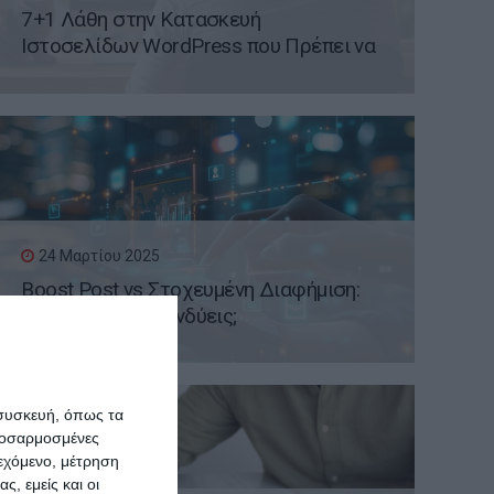
7+1 Λάθη στην Κατασκευή
Ιστοσελίδων WordPress που Πρέπει να
Αποφύγετε
24 Μαρτίου 2025
Boost Post vs Στοχευμένη Διαφήμιση:
Πληρώνεις ή Επενδύεις;
 συσκευή, όπως τα
προσαρμοσμένες
ιεχόμενο, μέτρηση
ς, εμείς και οι