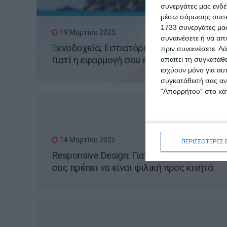
συνεργάτες μας ενδέ
μέσω σάρωσης συσκευ
1733 συνεργάτες μας
19 Μαρτίου 2025
συναινέσετε ή να απ
Ξενοδοχεία, Εστιατόρια, Καταλύματα:
πριν συναινέσετε.
Λά
Γιατί η εφαρμογή σου είναι πιο
απαιτεί τη συγκατάθ
ισχύουν μόνο για αυ
σημαντική από το site σου
συγκατάθεσή σας ανά
"Απορρήτου" στο κάτ
14 Μαρτίου 2025
ΠΕΡΙΣΣΟΤΕΡΕΣ 
Responsive Design: Γιατί η ιστοσελίδα
σας πρέπει να είναι φιλική προς κινητά