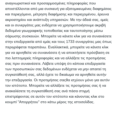
αναγνωριστικοί και προσαρμοσμένες πληροφορίες που
αποστέλλονται από μια συσκευή για εξατομικευμένες διαφημίσεις
και περιεχόμενο, μέτρηση διαφήμισης και περιεχομένου, έρευνα
4 Απριλίου 2025
ακροατηρίου και ανάπτυξη υπηρεσιών.
Με την άδειά σας, εμείς
Τεχνική Υποστήριξη WordPress: Είσαι
και οι συνεργάτες μας ενδέχεται να χρησιμοποιήσουμε ακριβή
δυσαρεστημένος ;
δεδομένα γεωγραφικής τοποθεσίας και ταυτοποίησης μέσω
σάρωσης συσκευών. Μπορείτε να κάνετε κλικ για να συναινέσετε
στην επεξεργασία από εμάς και τους 1733 συνεργάτες μας όπως
περιγράφεται παραπάνω. Εναλλακτικά, μπορείτε να κάνετε κλικ
για να αρνηθείτε να συναινέσετε ή να αποκτήσετε πρόσβαση σε
πιο λεπτομερείς πληροφορίες και να αλλάξετε τις προτιμήσεις
σας πριν συναινέσετε.
Λάβετε υπόψη ότι κάποια επεξεργασία
των προσωπικών σας δεδομένων ενδέχεται να μην απαιτεί τη
συγκατάθεσή σας, αλλά έχετε το δικαίωμα να αρνηθείτε αυτήν
την επεξεργασία. Οι προτιμήσεις σαςθα ισχύουν μόνο για αυτόν
3 Απριλίου 2025
τον ιστότοπο. Μπορείτε να αλλάξετε τις προτιμήσεις σας ή να
Όταν Μπορείς, Κάνεις. Αν Δεν Μπορείς,
ανακαλέσετε τη συγκατάθεσή σας ανά πάσα στιγμή
Διδάσκεις …
επιστρέφοντας σε αυτόν τον ιστότοπο και κάνοντας κλικ στο
κουμπί "Απορρήτου" στο κάτω μέρος της ιστοσελίδας.