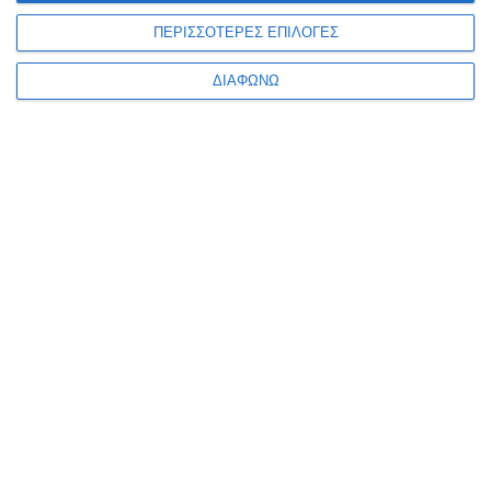
ΠΕΡΙΣΣΟΤΕΡΕΣ ΕΠΙΛΟΓΕΣ
5 Μαρτίου 2025
Τα Must-Have Plugins για WordPress
ΔΙΑΦΩΝΩ
4 Μαρτίου 2025
Τι κοινό έχουν οι πιο επιτυχημένες
εφαρμογές στον κόσμο;
27 Φεβρουαρίου 2025
Είναι η επιχείρησή σου έτοιμη για το