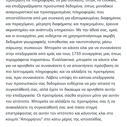
πρόσβαση σε πληροφορίες σε μια συσκευή, όπως τα cookies,
journey (πειθώ, δοκιμή, αγορά, επαναγορά, πιστότητα κτλ).
και επεξεργαζόμαστε προσωπικά δεδομένα, όπως μοναδικοί
αναγνωριστικοί και προσαρμοσμένες πληροφορίες που
Ποια είναι όμως τα
tips επιτυχίας
που μπορούν να
αποστέλλονται από μια συσκευή για εξατομικευμένες διαφημίσεις
βοηθήσουν τις εταιρείες να δημιουργήσουν το
σωστό
και περιεχόμενο, μέτρηση διαφήμισης και περιεχομένου, έρευνα
branding
; Μην ψάχνεις για το μαγικό φίλτρο που θα σου
ακροατηρίου και ανάπτυξη υπηρεσιών.
Με την άδειά σας, εμείς
προσφέρει υπέρ-δυνάμεις! Αυτό που χρειάζεσαι είναι
και οι συνεργάτες μας ενδέχεται να χρησιμοποιήσουμε ακριβή
έξυπνες αποφάσεις και φυσικά τη δημιουργικότητα, την
δεδομένα γεωγραφικής τοποθεσίας και ταυτοποίησης μέσω
εμπειρία, την έμπνευση και
τη γνώση της διαφημιστικής
σάρωσης συσκευών. Μπορείτε να κάνετε κλικ για να συναινέσετε
εταιρείας που θα επιλέξεις
.
στην επεξεργασία από εμάς και τους 1733 συνεργάτες μας όπως
περιγράφεται παραπάνω. Εναλλακτικά, μπορείτε να κάνετε κλικ
Σου παραθέτουμε χρήσιμες συμβουλές ως ένα check-
για να αρνηθείτε να συναινέσετε ή να αποκτήσετε πρόσβαση σε
list επιτυχίας!
πιο λεπτομερείς πληροφορίες και να αλλάξετε τις προτιμήσεις
σας πριν συναινέσετε.
Λάβετε υπόψη ότι κάποια επεξεργασία
Ενημερώσου για το Νομικό Πλαίσιο της χώρας ως προς
των προσωπικών σας δεδομένων ενδέχεται να μην απαιτεί τη
την ετικέτα προϊόντος
συγκατάθεσή σας, αλλά έχετε το δικαίωμα να αρνηθείτε αυτήν
την επεξεργασία. Οι προτιμήσεις σαςθα ισχύουν μόνο για αυτόν
Κάθε χώρα μπορεί να έχει
τους δικούς της κανόνες
ως
τον ιστότοπο. Μπορείτε να αλλάξετε τις προτιμήσεις σας ή να
προς τι είναι υποχρεωτικό να αναγράφεται πάνω στη
ανακαλέσετε τη συγκατάθεσή σας ανά πάσα στιγμή
συσκευασία και σε ποιες γλώσσες.
επιστρέφοντας σε αυτόν τον ιστότοπο και κάνοντας κλικ στο
κουμπί "Απορρήτου" στο κάτω μέρος της ιστοσελίδας.
Π.χ. Η ευρωπαϊκή συσκευασία, τις περισσότερες φορές,
είναι πιο αυστηρή ως προς το μπροστινό της μέρος.