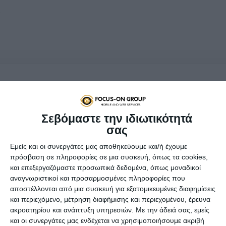
Το πρόγραμμα
Brainobrain
συνδυάζει με απόλυτη
Σεβόμαστε την ιδιωτικότητά
επιτυχία τρεις πολύ γνωστές μεθόδους μάθησης:
σας
την εξελιγμένη μορφή του Άβακα, Τεχνικές
Νευρογλωσσικού Προγραμματισμού και Τεχνικές
Εμείς και οι συνεργάτες μας αποθηκεύουμε και/ή έχουμε
Ανάπτυξης Προσωπικότητας. Πρόκειται για ένα
πρόσβαση σε πληροφορίες σε μια συσκευή, όπως τα cookies,
πρόγραμμα ανάπτυξης δεξιοτήτων που βοηθά τα
και επεξεργαζόμαστε προσωπικά δεδομένα, όπως μοναδικοί
παιδιά να εξελίξουν τις ικανότητες του εγκεφάλου
αναγνωριστικοί και προσαρμοσμένες πληροφορίες που
τους με τεχνικές που κάνουν τη διαδικασία
αποστέλλονται από μια συσκευή για εξατομικευμένες διαφημίσεις
μάθησης ευκολότερη και ταχύτερη. Διεγείρει τα
και περιεχόμενο, μέτρηση διαφήμισης και περιεχομένου, έρευνα
νεαρά μυαλά χρησιμοποιώντας τον Άβακα και τη
ακροατηρίου και ανάπτυξη υπηρεσιών.
Με την άδειά σας, εμείς
νοερή αριθμητική, καθώς επιτυγχάνει και την
και οι συνεργάτες μας ενδέχεται να χρησιμοποιήσουμε ακριβή