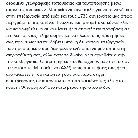
προσωπική ενδυνάμωση με τρόπους
δεδομένα γεωγραφικής τοποθεσίας και ταυτοποίησης μέσω
διασκεδαστικούς αλλά και δεσμευτικούς για τα
σάρωσης συσκευών. Μπορείτε να κάνετε κλικ για να συναινέσετε
παιδιά.
στην επεξεργασία από εμάς και τους 1733 συνεργάτες μας όπως
περιγράφεται παραπάνω. Εναλλακτικά, μπορείτε να κάνετε κλικ
Το πρόγραμμα
Brainobrain
είναι βασισμένο στο
για να αρνηθείτε να συναινέσετε ή να αποκτήσετε πρόσβαση σε
ρυθμό και βοηθά στην ανάπτυξη του εγκεφάλου
πιο λεπτομερείς πληροφορίες και να αλλάξετε τις προτιμήσεις
ενισχύοντας τις γλωσσικές δεξιότητες, την
σας πριν συναινέσετε.
Λάβετε υπόψη ότι κάποια επεξεργασία
επικοινωνία, την κριτική σκέψη και δεξιότητες
των προσωπικών σας δεδομένων ενδέχεται να μην απαιτεί τη
προσωπικότητας. Πρόκειται για μια
συγκατάθεσή σας, αλλά έχετε το δικαίωμα να αρνηθείτε αυτήν
ολοκληρωμένη εμπειρία, που αφορά τη βελτίωση
την επεξεργασία. Οι προτιμήσεις σαςθα ισχύουν μόνο για αυτόν
της νόησης και αναπτύσσει, μεταξύ πολλών
τον ιστότοπο. Μπορείτε να αλλάξετε τις προτιμήσεις σας ή να
άλλων, την ταχύτητα, την ακρίβεια, τη
ανακαλέσετε τη συγκατάθεσή σας ανά πάσα στιγμή
επιστρέφοντας σε αυτόν τον ιστότοπο και κάνοντας κλικ στο
συγκέντρωση, τη μνήμη, τη φαντασία, τις
κουμπί "Απορρήτου" στο κάτω μέρος της ιστοσελίδας.
δεξιότητες ακρόασης, τις ικανότητες μάθησης, τη
νοερή αριθμητική, την οπτικοποίηση, την
ικανότητα να εκτέλεσης πολλών δραστηριότητων
ταυτόχρονα, την αυτοπεποίθηση, τις ικανότητες
λήψης απόφασης, τη δημιουργικότητα, τις
ικανότητες σκέψης, τις ηγετικές ικανότητες και
την επικοινωνία