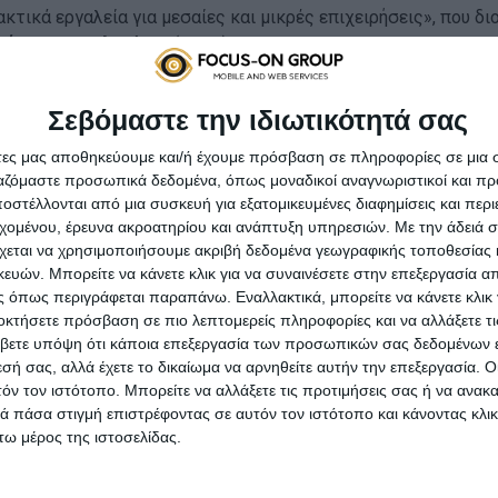
κτικά εργαλεία για μεσαίες και μικρές επιχειρήσεις», που δ
τήριο Θεσσαλονίκης
(ΕΒΕΘ).
ς λειτουργούν περί τα
10.000 ηλεκτρονικά καταστήματα
κι 
Σεβόμαστε την ιδιωτικότητά σας
. Η κ. Φραϊδάκη παρουσίασε στοιχεία, σύμφωνα με τα οποία, 
ντίστοιχο διάστημα της προηγούμενης χρονιάς, περισσότερες
άτες μας αποθηκεύουμε και/ή έχουμε πρόσβαση σε πληροφορίες σε μια
ν εβδομάδα προσφορών της black friday έγιναν περισσότερες
ργαζόμαστε προσωπικά δεδομένα, όπως μοναδικοί αναγνωριστικοί και 
στέλλονται από μια συσκευή για εξατομικευμένες διαφημίσεις και περ
στην Ελλάδα οι ηλεκτρονικές αγορές ξεπέρασαν κάθε προηγο
εχομένου, έρευνα ακροατηρίου και ανάπτυξη υπηρεσιών.
Με την άδειά σα
αρές επενδύσεις, ενισχύθηκαν οι συνεργασίες και έτσι στο δ
χεται να χρησιμοποιήσουμε ακριβή δεδομένα γεωγραφικής τοποθεσίας 
ία στους καταναλωτές τους
».
ών. Μπορείτε να κάνετε κλικ για να συναινέσετε στην επεξεργασία απ
 όπως περιγράφεται παραπάνω. Εναλλακτικά, μπορείτε να κάνετε κλικ γ
σιστικότητα στο ηλεκτρονικό εμπόριο, κάλεσε επίσης τους μ
οκτήσετε πρόσβαση σε πιο λεπτομερείς πληροφορίες και να αλλάξετε τι
είο Ανάπτυξης και Επενδύσεων, Παναγιώτης Σταμπουλίδη
βετε υπόψη ότι κάποια επεξεργασία των προσωπικών σας δεδομένων ε
σιμότητα και ανταγωνιστικότητα, με τα οφέλη του να καταγρά
εσή σας, αλλά έχετε το δικαίωμα να αρνηθείτε αυτήν την επεξεργασία. 
τρονικό εμπόριο γνωρίζει μεγάλη άνθιση στην περίοδο της π
τόν τον ιστότοπο. Μπορείτε να αλλάξετε τις προτιμήσεις σας ή να ανακα
 πάσα στιγμή επιστρέφοντας σε αυτόν τον ιστότοπο και κάνοντας κλι
ν που
ήρθε για να μείνει
και στα επόμενα χρόνια.
ω μέρος της ιστοσελίδας.
χίσει να παίρνει «σάρκα και οστά», ο κ. Σταμπουλίδης σημε
ονται με ορθές ενέργειες
». Στο πλαίσιο αυτό, γνωστοποίησε