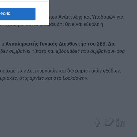
ΜΦΩΝΩ
πρόγραμμα του Υπουργείου Ανάπτυξης και Υποδομών για
πιχείρηση και σημείωσε ότι θα είναι εύκολη η
υ ο
Αναπληρωτής Γενικός Διευθυντής του ΣΕΒ, Δρ.
δεν συμβαίνει τίποτα και εβδομάδες που συμβαίνουν όσα
ορισμό των λειτουργικών και διαχειριστικών εξόδων,
Κυριακές, στις αργίες και στα Lockdown
».