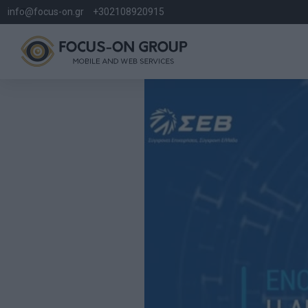
info@focus-on.gr
+302108920915