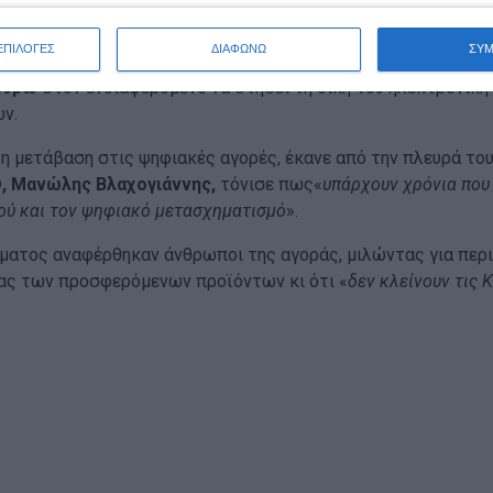
ΕΠΙΛΟΓΕΣ
ΔΙΑΦΩΝΩ
ΣΥ
ισήμανε ότι τις αμέσως επόμενες ημέρες θα δημοσιευθεί το 
 ευρώ
στον ενδιαφερόμενο να στήσει τη δική του ηλεκτρονική ε
ν.
τη μετάβαση στις ψηφιακές αγορές, έκανε από την πλευρά το
Θ, Μανώλης Βλαχογιάννης,
τόνισε πως«
υπάρχουν χρόνια που 
ϊού και τον ψηφιακό μετασχηματισμό
».
ατος αναφέρθηκαν άνθρωποι της αγοράς, μιλώντας για περι
ας των προσφερόμενων προϊόντων κι ότι «
δεν κλείνουν τις 