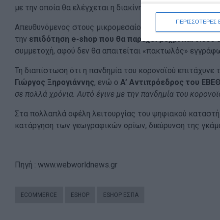
με την οποία θα ελέγχεται η διακίνηση αγαθών.
ΠΕΡΙΣΣΟΤΕΡΕΣ 
Απευθυνόμενος στους μικρομεσαίους επιχειρηματίες, επ
την
επιδότηση e-shop που θα παρέχει μέχρι και 5.000
συμμετοχή, αφού δεν θα απαιτείται «πακτωλός» εγγράφω
Τη διαπίστωση ότι η πανδημία του κορονοϊού επιτάχυνε 
Γιώργος Ξηρογιάννης
, ενώ ο
A’ Aντιπρόεδρος του ΕΒΕ
σε πολλά χρόνια. Αυτό έγινε με την πανδημία του κορονο
Στα πολλαπλά οφέλη λειτουργίας του ψηφιακού καταστήμ
κατάργηση των γεωγραφικών ορίων, διεύρυνση της γκάμ
Πηγή : www.webworldnews.gr
ECOMMERCE
ESHOP
ESHOP ΕΣΠΑ