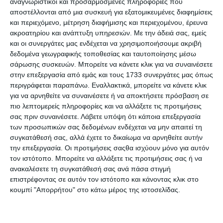
σχεδιασμού της ταυτότητας σας μέσω της συσκευασίας,
αναγνωριστικοί και προσαρμοσμένες πληροφορίες που
των επικοινωνιών και του μάρκετινγκ. Είτε αυτό είναι
αποστέλλονται από μια συσκευή για εξατομικευμένες διαφημίσεις
κλασικό μάρκετινγκ είτε ψηφιακό.
και περιεχόμενο, μέτρηση διαφήμισης και περιεχομένου, έρευνα
ακροατηρίου και ανάπτυξη υπηρεσιών.
Με την άδειά σας, εμείς
Η διαφήμιση είναι θεμελιώδης για τη δημιουργία και τη
και οι συνεργάτες μας ενδέχεται να χρησιμοποιήσουμε ακριβή
διάδοση της ευαισθητοποίησης γύρω από την μάρκα σας
δεδομένα γεωγραφικής τοποθεσίας και ταυτοποίησης μέσω
στις μάζες. Αυτή η συνεχής διαδικασία αργότερα
σάρωσης συσκευών. Μπορείτε να κάνετε κλικ για να συναινέσετε
εκδηλώνεται ως «εμπειρία μάρκας» ενός οργανισμού.
στην επεξεργασία από εμάς και τους 1733 συνεργάτες μας όπως
περιγράφεται παραπάνω. Εναλλακτικά, μπορείτε να κάνετε κλικ
Σε αυτό το σημείο, να ξεκαθαρίσουμε πως η διαφήμιση στο
για να αρνηθείτε να συναινέσετε ή να αποκτήσετε πρόσβαση σε
digital marketing γίνεται μέσω των ψηφιακών καναλιών σε
πιο λεπτομερείς πληροφορίες και να αλλάξετε τις προτιμήσεις
αντίθεση με το κλασικό marketing του παρελθόντος που
σας πριν συναινέσετε.
Λάβετε υπόψη ότι κάποια επεξεργασία
στόχευε τους καταναλωτές μέσω των μέσων μαζικής
των προσωπικών σας δεδομένων ενδέχεται να μην απαιτεί τη
επικοινωνίας. Πλέον το διαδίκτυο παίζει κυρίαρχο ρόλο
συγκατάθεσή σας, αλλά έχετε το δικαίωμα να αρνηθείτε αυτήν
στην μετάδοση μιας πληροφορίας γρήγορα και οικονομικά.
την επεξεργασία. Οι προτιμήσεις σαςθα ισχύουν μόνο για αυτόν
τον ιστότοπο. Μπορείτε να αλλάξετε τις προτιμήσεις σας ή να
Επομένως, για να επιστρέψουμε στο θέμα μας, μια ισχυρή
ανακαλέσετε τη συγκατάθεσή σας ανά πάσα στιγμή
στρατηγική digital marketing, η οποία περιλαμβάνει
επιστρέφοντας σε αυτόν τον ιστότοπο και κάνοντας κλικ στο
κατάλληλη διαφήμιση, σωστή προώθηση ιστοσελίδων και
κουμπί "Απορρήτου" στο κάτω μέρος της ιστοσελίδας.
κρίσιμη έρευνα αγοράς, δημιουργεί τελικά μια σύνδεση
μεταξύ καταναλωτών και προϊόντων ή υπηρεσιών.