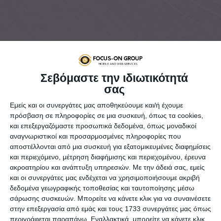
Σεβόμαστε την ιδιωτικότητά
σας
Μετά τον θόρυβο της ημέρας το
After Office
ήρθε
Εμείς και οι συνεργάτες μας αποθηκεύουμε και/ή έχουμε
για να δώσει μια ξεχωριστή προσέγγιση στον
πρόσβαση σε πληροφορίες σε μια συσκευή, όπως τα cookies,
και επεξεργαζόμαστε προσωπικά δεδομένα, όπως μοναδικοί
αναγνώστη.
αναγνωριστικοί και προσαρμοσμένες πληροφορίες που
Επικαιρότητα και νέα από όλο τον κόσμο, απόψεις
αποστέλλονται από μια συσκευή για εξατομικευμένες διαφημίσεις
& ρεπορτάζ, στοχευμένο περιεχόμενο αλλά και
και περιεχόμενο, μέτρηση διαφήμισης και περιεχομένου, έρευνα
πολλά άλλα για το καθημερινό scrolling.
ακροατηρίου και ανάπτυξη υπηρεσιών.
Με την άδειά σας, εμείς
και οι συνεργάτες μας ενδέχεται να χρησιμοποιήσουμε ακριβή
Mε ελάχιστο χρόνο ζωής στην ιντερνετική
δεδομένα γεωγραφικής τοποθεσίας και ταυτοποίησης μέσω
πραγματικότητα και ήδη φανατικό κοινό &
σάρωσης συσκευών. Μπορείτε να κάνετε κλικ για να συναινέσετε
κοιτάζει προς το αύριο με σεβασμό στο παρελθόν
στην επεξεργασία από εμάς και τους 1733 συνεργάτες μας όπως
και πάντα στις επάλξεις για την καθημερινή είδηση
περιγράφεται παραπάνω. Εναλλακτικά, μπορείτε να κάνετε κλικ