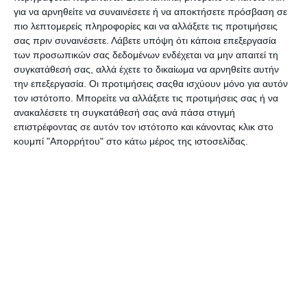
στο παρόν!
για να αρνηθείτε να συναινέσετε ή να αποκτήσετε πρόσβαση σε
πιο λεπτομερείς πληροφορίες και να αλλάξετε τις προτιμήσεις
Την ομάδα πλαισιώνουν δημοσιογράφοι με πολυετή
σας πριν συναινέσετε.
Λάβετε υπόψη ότι κάποια επεξεργασία
πείρα σε ηλεκτρονικά ΜΜΕ,
Αθηναΐς Νέγκα,
των προσωπικών σας δεδομένων ενδέχεται να μην απαιτεί τη
Ανδρέας Κωνσταντάτος, Μάρθα Λεκκάκου,
συγκατάθεσή σας, αλλά έχετε το δικαίωμα να αρνηθείτε αυτήν
Σπύρος Μουρελάτος
και πολλοί άλλοι.
την επεξεργασία. Οι προτιμήσεις σαςθα ισχύουν μόνο για αυτόν
τον ιστότοπο. Μπορείτε να αλλάξετε τις προτιμήσεις σας ή να
ανακαλέσετε τη συγκατάθεσή σας ανά πάσα στιγμή
επιστρέφοντας σε αυτόν τον ιστότοπο και κάνοντας κλικ στο
κουμπί "Απορρήτου" στο κάτω μέρος της ιστοσελίδας.
Η
FOCUS ON GROUP
ανέλαβε την υλοποίηση
κατασκευής ιστοσελ
ίδας
καθώς και
Digital
Consulting
.
WE DID