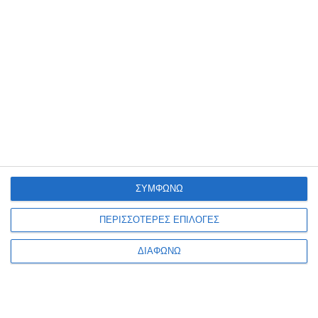
Στον τομέα
Digital Marketing
όπου παρέχουμε
ολοκληρωμένες στρατηγικές διαδικτυακής
προβολής με υπηρεσίες όπως τοπικό marketing
(
Google My Business
),
Google Ads
και
τεχνικές
S.E.O
.,
Social Media Marketing
στα
δημοφιλέστερα κοινωνικά δίκτυα όπως
Facebook, Instagram, Youtube, Linkedin κ.α.
Δείτε τις
υπηρεσίες
μας
ΣΥΜΦΩΝΩ
DIGITAL CONSULTING
DIGITAL MARKETING
HOSTING
SEO
ΠΕΡΙΣΣΟΤΕΡΕΣ ΕΠΙΛΟΓΕΣ
ΚΑΤΑΣΚΕΥΗ ΙΣΤΟΣΕΛΙΔΑΣ
ΔΙΑΦΩΝΩ