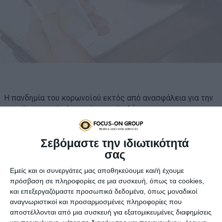
Η πανδημία του κορωνοϊού εκτός από ανασφάλεια για την
παγκόσμια υγεία έφερε ένα γερό πλήγμα στις
περισσότερες επιχειρήσεις και κατ’ επέκταση στην
οικονομία.
Σεβόμαστε την ιδιωτικότητά
Πολλές από τις επιχειρήσεις υπολειτουργούσαν ή
σας
ανέστειλαν εντελώς τη λειτουργία τους κατά τη διάρκεια
Εμείς και οι συνεργάτες μας αποθηκεύουμε και/ή έχουμε
του lockdown, αφού δε μπορούσαν να προσελκύσουν κόσμο
πρόσβαση σε πληροφορίες σε μια συσκευή, όπως τα cookies,
σε φυσικά καταστήματα ή στους χώρους όπου
και επεξεργαζόμαστε προσωπικά δεδομένα, όπως μοναδικοί
δραστηριοποιούνταν. Η μεγαλύτερη μερίδα του πληθυσμού
αναγνωριστικοί και προσαρμοσμένες πληροφορίες που
προτίμησε να μη ρισκάρει και να παραμείνει στο σπίτι
αποστέλλονται από μια συσκευή για εξατομικευμένες διαφημίσεις
οδηγώντας τους οικονομικούς δείκτες σε ένα τρελό ράλι