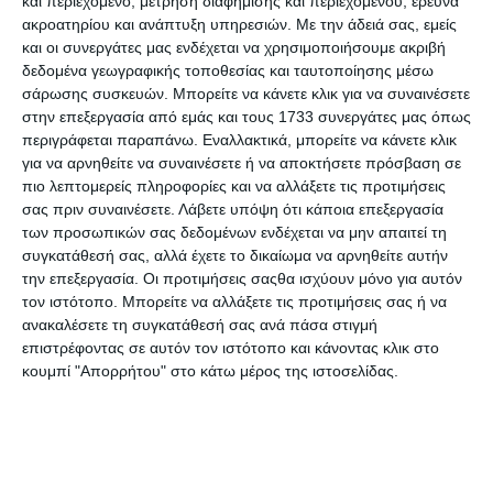
και περιεχόμενο, μέτρηση διαφήμισης και περιεχομένου, έρευνα
προς τα κάτω. Μια κούρσα που κανείς δεν μπορούσε να
ακροατηρίου και ανάπτυξη υπηρεσιών.
Με την άδειά σας, εμείς
προβλέψει και δεν ήταν έτοιμος να διαχειριστεί.
και οι συνεργάτες μας ενδέχεται να χρησιμοποιήσουμε ακριβή
δεδομένα γεωγραφικής τοποθεσίας και ταυτοποίησης μέσω
Το περιβάλλον εξακολουθεί να μη γεννά ελπίδα και η
σάρωσης συσκευών. Μπορείτε να κάνετε κλικ για να συναινέσετε
ανησυχία λόγω της κρίσης του COVID-19 είναι έκδηλη.
στην επεξεργασία από εμάς και τους 1733 συνεργάτες μας όπως
Αρκετοί άνθρωποι έχασαν τους οικείους τους και πολλοί
περιγράφεται παραπάνω. Εναλλακτικά, μπορείτε να κάνετε κλικ
απομονώθηκαν, είτε επιλέγοντας να εργάζονται από το
για να αρνηθείτε να συναινέσετε ή να αποκτήσετε πρόσβαση σε
σπίτι είτε να περιορίσουν την κοινωνική τους ζωή. Μέσα
πιο λεπτομερείς πληροφορίες και να αλλάξετε τις προτιμήσεις
στο γενικότερο πλαίσιο αβεβαιότητας, το τελευταίο
σας πριν συναινέσετε.
Λάβετε υπόψη ότι κάποια επεξεργασία
πράγμα που θα απασχολούσε ίσως κάποιον είναι το αν
των προσωπικών σας δεδομένων ενδέχεται να μην απαιτεί τη
«τρέχει» η καμπάνια του στα Social Media και στη Google.
συγκατάθεσή σας, αλλά έχετε το δικαίωμα να αρνηθείτε αυτήν
Έχει νόημα άλλωστε να σε μάθει κανείς εν μέσω μιας
την επεξεργασία. Οι προτιμήσεις σαςθα ισχύουν μόνο για αυτόν
πανδημίας;
τον ιστότοπο. Μπορείτε να αλλάξετε τις προτιμήσεις σας ή να
ανακαλέσετε τη συγκατάθεσή σας ανά πάσα στιγμή
Η επόμενη ημέρα ωστόσο βρήκε τους marketers αρκετά
επιστρέφοντας σε αυτόν τον ιστότοπο και κάνοντας κλικ στο
ψύχραιμους σε μια προσπάθεια να μετριάσουν τις
κουμπί "Απορρήτου" στο κάτω μέρος της ιστοσελίδας.
απώλειες και να σχεδιάσουν τη σωστή digital στρατηγική
για να προσελκύσουν εκ νέου τους καταναλωτές και να
καταφέρουν να κερδίσουν το ενδιαφέρον και την
εμπιστοσύνη τους. Γνωρίζουν άλλωστε πολύ καλά πως
κάθε κρίση είναι ταυτόχρονα και μια μοναδική ευκαιρία.