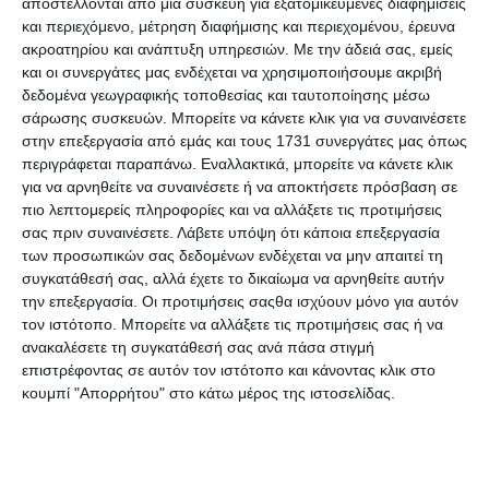
αποστέλλονται από μια συσκευή για εξατομικευμένες διαφημίσεις
ένα δημόσιο Wi-Fi είναι η αναπόφευκτη λύση. Στις
και περιεχόμενο, μέτρηση διαφήμισης και περιεχομένου, έρευνα
περιπτώσεις αυτές, ακολουθώντας τα παρακάτω βήματα
ακροατηρίου και ανάπτυξη υπηρεσιών.
Με την άδειά σας, εμείς
που προτείνει η ESET, οι χρήστες μπορέσουν να είναι
και οι συνεργάτες μας ενδέχεται να χρησιμοποιήσουμε ακριβή
σίγουροι ότι θα επιλέξουν όσο το δυνατόν πιο αξιόπιστα
δεδομένα γεωγραφικής τοποθεσίας και ταυτοποίησης μέσω
και ασφαλή hotspot.
σάρωσης συσκευών. Μπορείτε να κάνετε κλικ για να συναινέσετε
στην επεξεργασία από εμάς και τους 1731 συνεργάτες μας όπως
περιγράφεται παραπάνω. Εναλλακτικά, μπορείτε να κάνετε κλικ
Ελέγξτε την αυθεντικότητα του δικτύου πριν
για να αρνηθείτε να συναινέσετε ή να αποκτήσετε πρόσβαση σε
συνδεθείτ
ε
πιο λεπτομερείς πληροφορίες και να αλλάξετε τις προτιμήσεις
σας πριν συναινέσετε.
Λάβετε υπόψη ότι κάποια επεξεργασία
Το χειρότερο πράγμα που μπορείτε να κάνετε είναι να
των προσωπικών σας δεδομένων ενδέχεται να μην απαιτεί τη
θεωρήσετε ότι ένα δίκτυο Wi-Fi είναι ασφαλές χωρίς
συγκατάθεσή σας, αλλά έχετε το δικαίωμα να αρνηθείτε αυτήν
πρώτα να το έχετε ελέγξει. Ένας γενικός κανόνας είναι ότι
την επεξεργασία. Οι προτιμήσεις σαςθα ισχύουν μόνο για αυτόν
δεν συνδεόμαστε σε κανένα δίκτυο που ονομάζεται
τον ιστότοπο. Μπορείτε να αλλάξετε τις προτιμήσεις σας ή να
«Δωρεάν Wi-Fi», καθώς, ακόμη κι αν δεν είναι ένα
ανακαλέσετε τη συγκατάθεσή σας ανά πάσα στιγμή
κακόβουλο hotspot, μπορεί να απαιτείται η εγγραφή σε
επιστρέφοντας σε αυτόν τον ιστότοπο και κάνοντας κλικ στο
newsletter ή η υποχρέωση να παρακολουθήσετε
κουμπί "Απορρήτου" στο κάτω μέρος της ιστοσελίδας.
διαφημίσεις.
Ο Mark James, Security Specialist της ESET, αναφέρει: «Αν
πρόκειται για ένα κοινόχρηστο μέρος (καφετέρια,