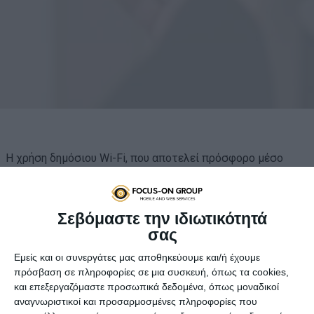
Η χρήση δημόσιου Wi-Fi, που αποτελεί πρόσφορο μέσο
σύνδεσης ιδιαίτερα στην περίοδο των διακοπών μπορεί να
είναι επικίνδυνη οι χάκερ χρησιμοποιούν όλο και
περισσότερο τα δωρεάν hotspot για να κλέψουν
Σεβόμαστε την ιδιωτικότητά
προσωπικές πληροφορίες από τους χρήστες που
σας
συνδέονται σε αυτά.
Εμείς και οι συνεργάτες μας αποθηκεύουμε και/ή έχουμε
πρόσβαση σε πληροφορίες σε μια συσκευή, όπως τα cookies,
Παρόλο που η χρήση δεδομένων 3G ή 4G θεωρείται το
και επεξεργαζόμαστε προσωπικά δεδομένα, όπως μοναδικοί
πλέον κατάλληλο μέσο σύνδεσης, υπάρχουν στιγμές που
αναγνωριστικοί και προσαρμοσμένες πληροφορίες που
το σήμα του κινητού τηλεφώνου δεν το επιτρέπει, οπότε