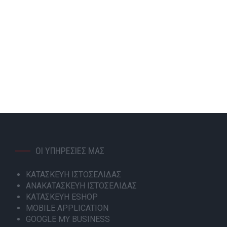
Φροντίζουμε η επιχείρησή σου να είναι πάντα ένα βήμα
μπροστά με εξελιγμένες λύσεις για την κατασκευή
ιστοσελίδας, ανακατασκευή ιστοσελίδας, κατασκευή
ηλεκτρονικού καταστήματος- eshop, google ads και
social media marketing.
+302108943068
info@focus-on.gr
Αριθμός ΓΕΜΗ 181953001000
ΟΙ ΥΠΗΡΕΣΙΕΣ ΜΑΣ
ΚΑΤΑΣΚΕΥΗ ΙΣΤΟΣΕΛΙΔΑΣ
ΑΝΑΚΑΤΑΣΚΕΥΗ ΙΣΤΟΣΕΛΙΔΑΣ
ΚΑΤΑΣΚΕΥΗ ESHOP
MOBILE APPLICATION
GOOGLE MY BUSINESS