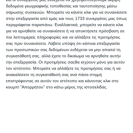
οπτική επικοινωνία
με την παρεμβολή του κινητού»,
δεδομένα γεωγραφικής τοποθεσίας και ταυτοποίησης μέσω
δηλώνει η Άννα Κοκκέβη, ομότιμη καθηγήτρια Ψυχιατρικής
σάρωσης συσκευών. Μπορείτε να κάνετε κλικ για να συναινέσετε
του Εθνικού και Καποδιστριακού Πανεπιστημίου Αθηνών
στην επεξεργασία από εμάς και τους 1733 συνεργάτες μας όπως
(ΕΚΠΑ).
περιγράφεται παραπάνω. Εναλλακτικά, μπορείτε να κάνετε κλικ
για να αρνηθείτε να συναινέσετε ή να αποκτήσετε πρόσβαση σε
Μαζί με την ομάδα της (Τάσος Φωτίου, Μυρτώ Σταύρου,
πιο λεπτομερείς πληροφορίες και να αλλάξετε τις προτιμήσεις
Ελευθερία Καναβού, Clive Richardson), «τρέχουν» την
σας πριν συναινέσετε.
Λάβετε υπόψη ότι κάποια επεξεργασία
«Πανελλήνια Ερευνα για τις συμπεριφορές που συνδέονται
των προσωπικών σας δεδομένων ενδέχεται να μην απαιτεί τη
με την υγεία των εφήβων-μαθητών», η οποία υλοποιείται
συγκατάθεσή σας, αλλά έχετε το δικαίωμα να αρνηθείτε αυτήν
από το 1998 και κάθε τέσσερα χρόνια στην Ελλάδα, από το
την επεξεργασία. Οι προτιμήσεις σαςθα ισχύουν μόνο για αυτόν
Ερευνητικό Πανεπιστημιακό Ινστιτούτο Ψυχικής Υγιεινής
τον ιστότοπο. Μπορείτε να αλλάξετε τις προτιμήσεις σας ή να
(ΕΠΙΨΥ).
ανακαλέσετε τη συγκατάθεσή σας ανά πάσα στιγμή
επιστρέφοντας σε αυτόν τον ιστότοπο και κάνοντας κλικ στο
Ένας στους 7 κάνει προβληματική χρήση
κουμπί "Απορρήτου" στο κάτω μέρος της ιστοσελίδας.
Στην προσπάθεια να απαντηθεί το ερώτημα εάν συνδέεται
η έντονη χρήση κινητών και social media με την
επιβαρυμένη ψυχική υγεία των εφήβων, όπως επίσης και
να σκιαγραφηθεί το προφίλ του εφηβικού εθισμού στα
μέσα κοινωνικής δικτύωσης στην Ελλάδα, η κ. Κοκκέβη και
η ομάδα της έδωσαν στην «Κ» αδημοσίευτα,
προκαταρκτικά στοιχεία για το 2022. Η πανελλήνια έρευνα