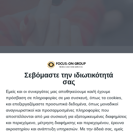
Σε 60 λεπτά ημερησίως περιορίζει το TikTok το χρόνο
παρακολούθησης από χρήστες κάτω των 18 χρόνων, σε
Σεβόμαστε την ιδιωτικότητά
μια προσπάθεια να κατανοήσουν οι νέοι το χρόνο που
σας
περνούν μπροστά στην εφαρμογή.
Εμείς και οι συνεργάτες μας αποθηκεύουμε και/ή έχουμε
Όπως ανακοίνωσε σήμερα, Τετάρτη το TikTok, ιδιοκτησίας
πρόσβαση σε πληροφορίες σε μια συσκευή, όπως τα cookies,
της κινεζικής ByteDance, το νέο αυτό χρονικό όριο θα
και επεξεργαζόμαστε προσωπικά δεδομένα, όπως μοναδικοί
αναγνωριστικοί και προσαρμοσμένες πληροφορίες που
εγκαθίσταται αυτομάτως τις προσεχείς εβδομάδες σε
αποστέλλονται από μια συσκευή για εξατομικευμένες διαφημίσεις
κάθε λογαριασμό που ανήκει σε νέους χρήστες κάτω των
και περιεχόμενο, μέτρηση διαφήμισης και περιεχομένου, έρευνα
18, οι οποίοι θα χρειαστεί να εισαγάγουν έναν κωδικό, αν
ακροατηρίου και ανάπτυξη υπηρεσιών.
Με την άδειά σας, εμείς
θελήσουν να παραμείνουν στην εφαρμογή πέραν του