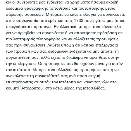
και οι συνεργάτες μας ενδέχεται να χρησιμοποιήσουμε ακριβή
60λεπτου.
δεδομένα γεωγραφικής τοποθεσίας και ταυτοποίησης μέσω
σάρωσης συσκευών. Μπορείτε να κάνετε κλικ για να συναινέσετε
«Παρότι δεν υπάρχει μια συνολικά εγκεκριμένη θέση επί
στην επεξεργασία από εμάς και τους 1733 συνεργάτες μας όπως
του “σωστού» χρόνου στην οθόνη, ή των επιπτώσεων του
περιγράφεται παραπάνω. Εναλλακτικά, μπορείτε να κάνετε κλικ
χρόνου αυτού γενικώς, συμβουλευτήκαμε την ακαδημαϊκή
για να αρνηθείτε να συναινέσετε ή να αποκτήσετε πρόσβαση σε
έρευνα και τους ειδικούς του Digital Wellness Lab στο
πιο λεπτομερείς πληροφορίες και να αλλάξετε τις προτιμήσεις
Νοσοκομείο Παίδων της Βοστώνης για την επιλογή αυτού
σας πριν συναινέσετε.
Λάβετε υπόψη ότι κάποια επεξεργασία
του ορίου» σημειώνει σε ανακοίνωσή του ο Κόρμακ Κίναν,
των προσωπικών σας δεδομένων ενδέχεται να μην απαιτεί τη
επικεφαλής του τμήματος Εποπτείας και Ασφάλειας του
συγκατάθεσή σας, αλλά έχετε το δικαίωμα να αρνηθείτε αυτήν
TikTok.
την επεξεργασία. Οι προτιμήσεις σαςθα ισχύουν μόνο για αυτόν
τον ιστότοπο. Μπορείτε να αλλάξετε τις προτιμήσεις σας ή να
Το TikTok δήλωσε πως θα ενθαρρύνει τους νέους χρήστες
ανακαλέσετε τη συγκατάθεσή σας ανά πάσα στιγμή
να θέσουν το δικό τους χρονικό όριο ημερήσιας χρήσης, αν
επιστρέφοντας σε αυτόν τον ιστότοπο και κάνοντας κλικ στο
περνούν πάνω από 100 λεπτά την ημέρα στη συγκεκριμένη
κουμπί "Απορρήτου" στο κάτω μέρος της ιστοσελίδας.
εφαρμογή, αλλά έχουν επιλέξει να μην κάνουν χρήση του
προεπιλεγμένου ορίου των 60 λεπτών.
Γιατί όλο και περισσότερες κυβερνήσεις απαγορεύουν
το TikTok;
Το δρόμο για τον «κόφτη» στη χρήση των μέσων
κοινωνικής δικτύωσης είχαν προλειάνει με ανάλογες