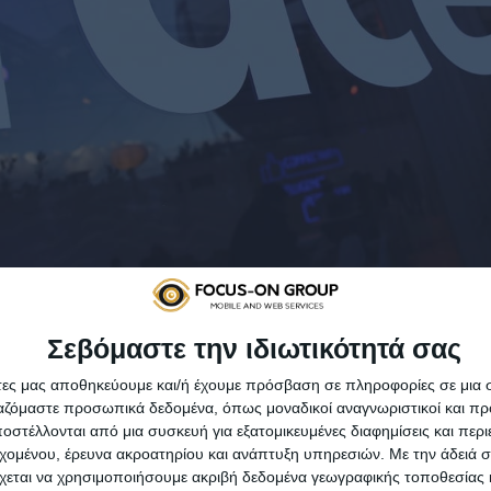
Σεβόμαστε την ιδιωτικότητά σας
Facebook
άτες μας αποθηκεύουμε και/ή έχουμε πρόσβαση σε πληροφορίες σε μια
ργαζόμαστε προσωπικά δεδομένα, όπως μοναδικοί αναγνωριστικοί και 
στέλλονται από μια συσκευή για εξατομικευμένες διαφημίσεις και περ
οβουλευτικής επιτροπής τ
εχομένου, έρευνα ακροατηρίου και ανάπτυξη υπηρεσιών.
Με την άδειά σα
χεται να χρησιμοποιήσουμε ακριβή δεδομένα γεωγραφικής τοποθεσίας 