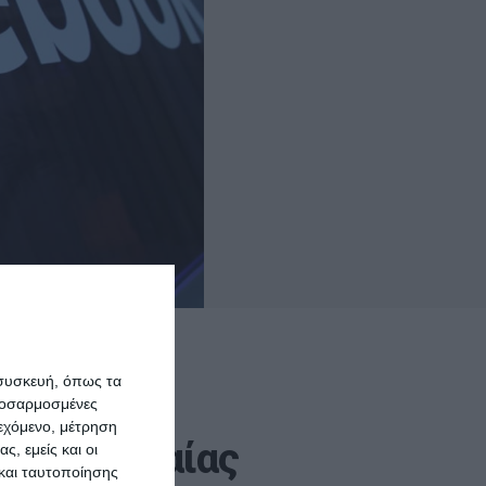
 συσκευή, όπως τα
προσαρμοσμένες
ιεχόμενο, μέτρηση
ης Βρετναίας
ς, εμείς και οι
και ταυτοποίησης