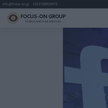
info@focus-on.gr
+302108920915