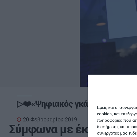
▷❤️«Ψηφιακός γκάνγκστερ» το 
Εμείς και οι συνεργ
cookies, και επεξε
20 Φεβρουαρίου 2019
πληροφορίες που απο
Σύμφωνα με έκθεση κοιν
διαφήμισης και περι
συνεργάτες μας ενδέ