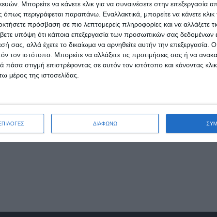
ών. Μπορείτε να κάνετε κλικ για να συναινέσετε στην επεξεργασία απ
 Επιτροπή Ψηφιακού Πολιτισμού, Μέσων Ενημέρωσης και Αθλη
 όπως περιγράφεται παραπάνω. Εναλλακτικά, μπορείτε να κάνετε κλικ γ
», γράφει ο Guardian.
οκτήσετε πρόσβαση σε πιο λεπτομερείς πληροφορίες και να αλλάξετε τι
βετε υπόψη ότι κάποια επεξεργασία των προσωπικών σας δεδομένων ε
ok
, έχει παραβιάσει το νόμο περί ιδιωτικότητας και ανταγων
εσή σας, αλλά έχετε το δικαίωμα να αρνηθείτε αυτήν την επεξεργασία. 
κεκριμένα, η έκθεση αναφέρει, ότι το Facebook σκόπιμα παρα
τόν τον ιστότοπο. Μπορείτε να αλλάξετε τις προτιμήσεις σας ή να ανακα
ιση, σύμφωνα με μια κοινοβουλευτική έκθεση που καταγγέλλε
 πάσα στιγμή επιστρέφοντας σε αυτόν τον ιστότοπο και κάνοντας κλι
ω μέρος της ιστοσελίδας.
ήσεις κατηγόρησε το Facebook, ότι σκόπευε να παρεμποδίσει 
«Η δημοκρατία κινδυνεύει από την κακόβουλη και αμείλικτη
στες πηγές, οι οποίες παρέχονται μέσω των μεγάλων δικτύω
ΕΠΙΛΟΓΕΣ
ΔΙΑΦΩΝΩ
ΣΥ
ς.