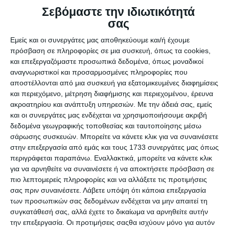
Ποιοι είναι όμως εκείνοι οι οποίοι σίγουρα δεν θα θυμάσαι;
Σεβόμαστε την ιδιωτικότητά
Μα απλούστατα, εκείνοι που σε κοιτούσαν αδρανείς, όσο
σας
ήσουν στο έδαφος. Φαντάζει υπεραπλουστευτικό, όμως η
αλήθεια είναι ότι στο τέλος αυτής της κρίσης που
Εμείς και οι συνεργάτες μας αποθηκεύουμε και/ή έχουμε
βιώνουμε -η οποία είναι και κρίση δημόσιας υγείας και
πρόσβαση σε πληροφορίες σε μια συσκευή, όπως τα cookies,
οικονομική- ποια θα είναι η εικόνα εκείνων που έμειναν
και επεξεργαζόμαστε προσωπικά δεδομένα, όπως μοναδικοί
απλοί παρατηρητές;
αναγνωριστικοί και προσαρμοσμένες πληροφορίες που
αποστέλλονται από μια συσκευή για εξατομικευμένες διαφημίσεις
Οι άνθρωποι αυτονόητα στρέφονται στην αρωγή των
και περιεχόμενο, μέτρηση διαφήμισης και περιεχομένου, έρευνα
θεσμών και του κράτους. Αυτό όμως, δεν σημαίνει ότι οι
ακροατηρίου και ανάπτυξη υπηρεσιών.
Με την άδειά σας, εμείς
επιχειρήσεις και τα brands δεν έχουν κανένα ρόλο στο
και οι συνεργάτες μας ενδέχεται να χρησιμοποιήσουμε ακριβή
σκηνικό που διαμορφώνεται στη χώρα και τον κόσμο την
δεδομένα γεωγραφικής τοποθεσίας και ταυτοποίησης μέσω
περίοδο που διανύουμε.
σάρωσης συσκευών. Μπορείτε να κάνετε κλικ για να συναινέσετε
στην επεξεργασία από εμάς και τους 1733 συνεργάτες μας όπως
Νέα δεδομένα, νέες προσδοκίες
περιγράφεται παραπάνω. Εναλλακτικά, μπορείτε να κάνετε κλικ
για να αρνηθείτε να συναινέσετε ή να αποκτήσετε πρόσβαση σε
O περιορισμός των μετακινήσεων, εξ ανάγκης ωθεί την
πιο λεπτομερείς πληροφορίες και να αλλάξετε τις προτιμήσεις
κοινωνική και οικονομική δραστηριότητα στο διαδίκτυο,
σας πριν συναινέσετε.
Λάβετε υπόψη ότι κάποια επεξεργασία
την εκπαίδευση, την εργασία εξ αποστάσεως και την
των προσωπικών σας δεδομένων ενδέχεται να μην απαιτεί τη
αύξηση του delivery κάθε είδους αγαθών. Η προσαρμογή
συγκατάθεσή σας, αλλά έχετε το δικαίωμα να αρνηθείτε αυτήν
δεν είναι πια επιλογή καινοτομίας, αλλά διέξοδος για την
την επεξεργασία. Οι προτιμήσεις σαςθα ισχύουν μόνο για αυτόν
ικανοποίηση αναγκών και τη λειτουργία των επιχειρήσεων.