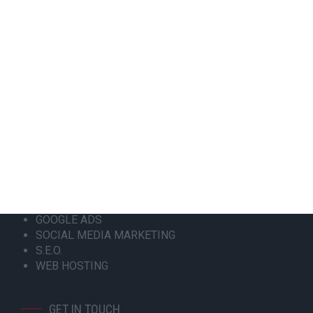
info@focus-on.gr
Αριθμός ΓΕΜΗ 181953001000
ΟΙ ΥΠΗΡΕΣΙΕΣ ΜΑΣ
ΚΑΤΑΣΚΕΥΗ ΙΣΤΟΣΕΛΙΔΑΣ
ΑΝΑΚΑΤΑΣΚΕΥΗ ΙΣΤΟΣΕΛΙΔΑΣ
ΚΑΤΑΣΚΕΥΗ ESHOP
MOBILE APPLICATION
GOOGLE MY BUSINESS
GOOGLE ADS
SOCIAL MEDIA MARKETING
S.E.O.
WEB HOSTING
GET IN TOUCH