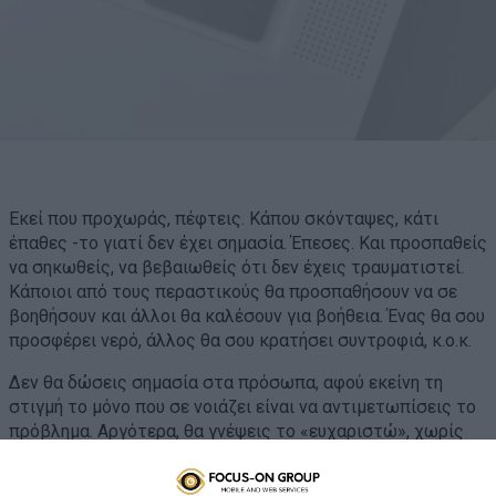
Εκεί που προχωράς, πέφτεις. Κάπου σκόνταψες, κάτι
έπαθες -το γιατί δεν έχει σημασία. Έπεσες. Και προσπαθείς
να σηκωθείς, να βεβαιωθείς ότι δεν έχεις τραυματιστεί.
Κάποιοι από τους περαστικούς θα προσπαθήσουν να σε
βοηθήσουν και άλλοι θα καλέσουν για βοήθεια. Ένας θα σου
προσφέρει νερό, άλλος θα σου κρατήσει συντροφιά, κ.ο.κ.
Δεν θα δώσεις σημασία στα πρόσωπα, αφού εκείνη τη
στιγμή το μόνο που σε νοιάζει είναι να αντιμετωπίσεις το
πρόβλημα. Αργότερα, θα γνέψεις το «ευχαριστώ», χωρίς
απαραίτητα να τους θυμάσαι όλους.